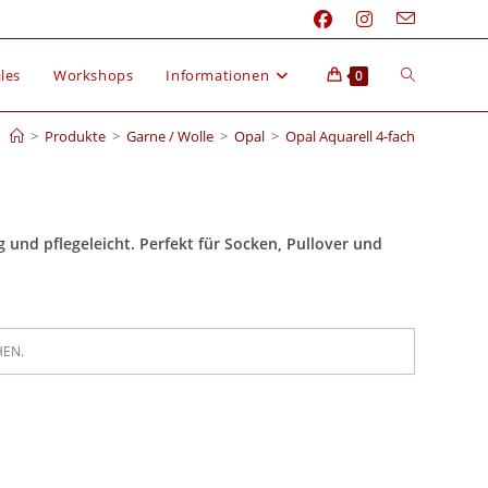
les
Workshops
Informationen
0
>
Produkte
>
Garne / Wolle
>
Opal
>
Opal Aquarell 4-fach
 und pflegeleicht. Perfekt für Socken, Pullover und
HEN.