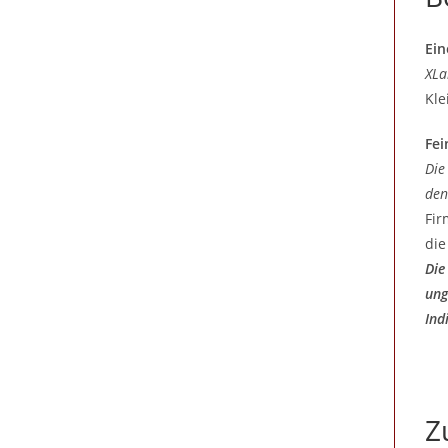
Ein
XLa
Kle
Fei
Die
den
Fir
die
Die
ung
Ind
Z