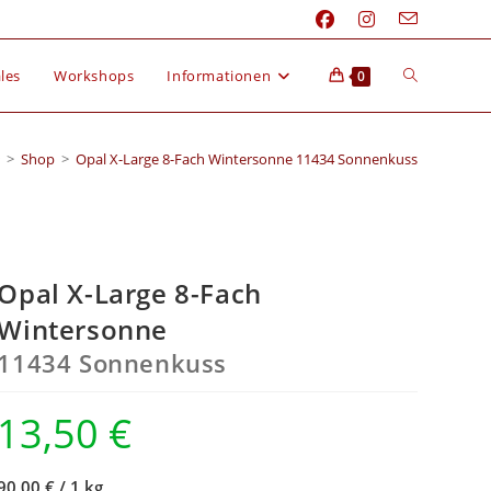
les
Workshops
Informationen
0
>
Shop
>
Opal X-Large 8-Fach Wintersonne 11434 Sonnenkuss
Opal X-Large 8-Fach
Wintersonne
11434 Sonnenkuss
13,50
€
90,00 €
/
1 kg