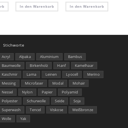
rb
In den Warenkorb
In den Warenkorb
Stichworte
Acryl
Alpaka
Aluminium
Bambus
Baumwolle
Birkenholz
Hanf
Kamelhaar
Kaschmir
Lama
Leinen
Lyocell
Merino
Messing
Microfaser
Modal
Mohair
Nessel
Nylon
Papier
Polyamid
Polyester
Schurwolle
Seide
Soja
Superwash
Tencel
Viskose
Weißbronze
Wolle
Yak