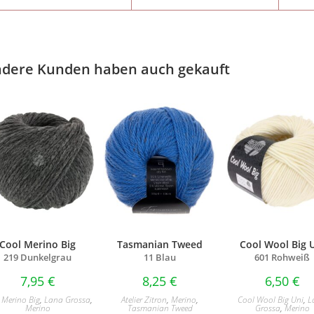
dere Kunden haben auch gekauft
Cool Merino Big
Tasmanian Tweed
Cool Wool Big 
219 Dunkelgrau
11 Blau
601 Rohweiß
7,95
€
8,25
€
6,50
€
 Merino Big
,
Lana Grossa
,
Atelier Zitron
,
Merino
,
Cool Wool Big Uni
,
L
Merino
Tasmanian Tweed
Grossa
,
Merino