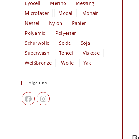
Lyocell
Merino
Messing
Microfaser
Modal
Mohair
Nessel
Nylon
Papier
Polyamid
Polyester
Schurwolle
Seide
Soja
Superwash
Tencel
Viskose
Weißbronze
Wolle
Yak
Folge uns
B