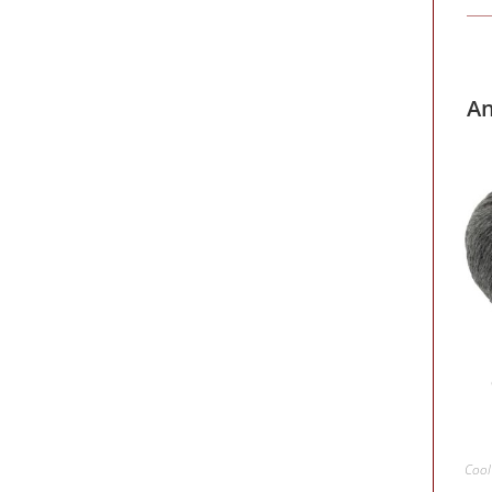
An
Cool