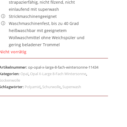
strapazierfähig, nicht filzend, nicht
einlaufend mit superwash
Strickmaschinengeeignet
Waschmaschinenfest, bis zu 40 Grad
heißwaschbar mit geeignetem
Wollwaschmittel ohne Weichspüler und
gering beladener Trommel
Nicht vorrätig
Artikelnummer:
op-opal-x-large-8-fach-wintersonne-11434
Kategorien:
Opal
,
Opal X-Large 8-Fach Wintersonne
,
Sockenwolle
Schlagwörter:
Polyamid
,
Schurwolle
,
Superwash