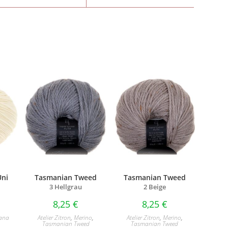
Uni
Tasmanian Tweed
Tasmanian Tweed
3 Hellgrau
2 Beige
8,25
€
8,25
€
ana
Atelier Zitron
,
Merino
,
Atelier Zitron
,
Merino
,
Tasmanian Tweed
Tasmanian Tweed