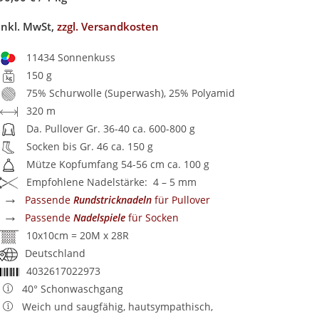
inkl. MwSt,
zzgl. Versandkosten
11434 Sonnenkuss
150 g
75% Schurwolle (Superwash), 25% Polyamid
320 m
Da. Pullover Gr. 36-40 ca. 600-800 g
Socken bis Gr. 46 ca. 150 g
Mütze Kopfumfang 54-56 cm ca. 100 g
Empfohlene Nadelstärke: 4 – 5 mm
→
Passende
Rundstricknadeln
für Pullover
→
Passende
Nadelspiele
für Socken
10x10cm = 20M x 28R
Deutschland
4032617022973
40° Schonwaschgang
Weich und saugfähig, hautsympathisch,