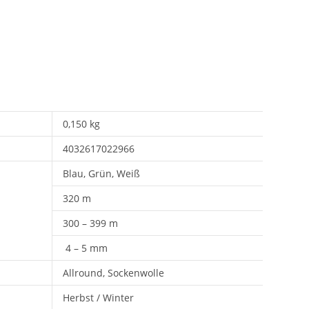
0,150 kg
4032617022966
Blau, Grün, Weiß
320 m
300 – 399 m
4 – 5 mm
Allround, Sockenwolle
Herbst / Winter