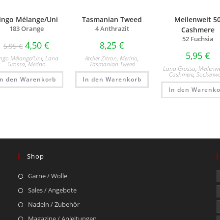
ingo Mélange/Uni
Tasmanian Tweed
Meilenweit 5
183 Orange
4 Anthrazit
Cashmere
52 Fuchsia
4,50
€
8,25
€
5,95
€
5,95
€
ngo Mélange/​Uni
,
Lana
Atelier Zitron
,
Merino
,
Grossa
,
Merino
Tasmanian Tweed
Lana Grossa
,
Meilenwe
Cashmere
,
Sockenwo
In den Warenkorb
In den Warenkorb
In den Warenko
Shop
Garne / Wolle
Sales / Angebote
Nadeln / Zubehör
Magazine / Anleitungen