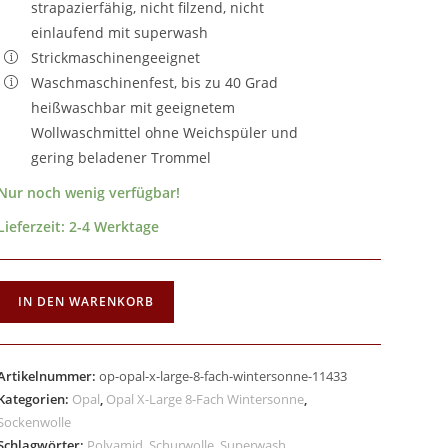
strapazierfähig, nicht filzend, nicht
einlaufend mit superwash
Strickmaschinengeeignet
Waschmaschinenfest, bis zu 40 Grad
heißwaschbar mit geeignetem
Wollwaschmittel ohne Weichspüler und
gering beladener Trommel
Nur noch wenig verfügbar!
Lieferzeit:
2-4 Werktage
IN DEN WARENKORB
Artikelnummer:
op-opal-x-large-8-fach-wintersonne-11433
Kategorien:
Opal
,
Opal X-Large 8-Fach Wintersonne
,
Sockenwolle
Schlagwörter:
Polyamid
,
Schurwolle
,
Superwash