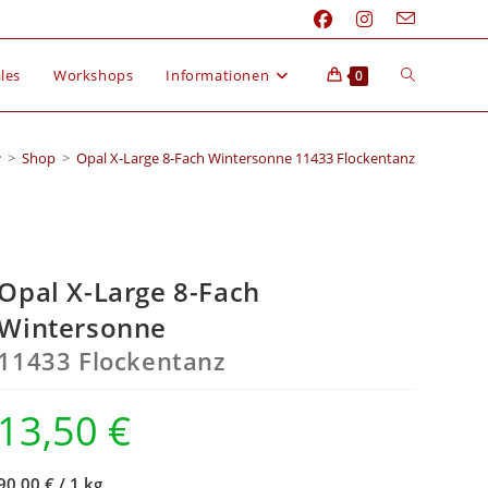
les
Workshops
Informationen
0
>
Shop
>
Opal X-Large 8-Fach Wintersonne 11433 Flockentanz
Opal X-Large 8-Fach
Wintersonne
11433 Flockentanz
13,50
€
90,00 €
/
1 kg