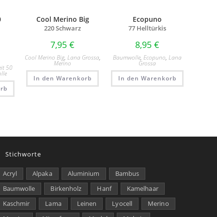
0
Cool Merino Big
Ecopuno
220 Schwarz
77 Helltürkis
7,95
€
8,95
€
Cool Merino Big
,
Lana Grossa
,
Baumwolle
,
Ecopuno
,
Lana
Merino
Grossa
it 50
lle
In den Warenkorb
In den Warenkorb
rb
Stichworte
Acryl
Alpaka
Aluminium
Bambus
Baumwolle
Birkenholz
Hanf
Kamelhaar
Kaschmir
Lama
Leinen
Lyocell
Merino