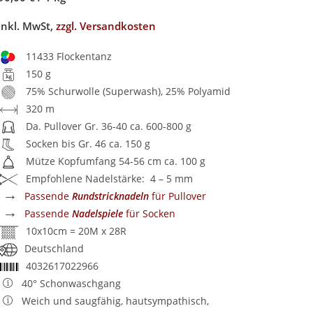
inkl. MwSt,
zzgl. Versandkosten
11433 Flockentanz
150 g
75% Schurwolle (Superwash), 25% Polyamid
320 m
Da. Pullover Gr. 36-40 ca. 600-800 g
Socken bis Gr. 46 ca. 150 g
Mütze Kopfumfang 54-56 cm ca. 100 g
Empfohlene Nadelstärke: 4 – 5 mm
→
Passende
Rundstricknadeln
für Pullover
→
Passende
Nadelspiele
für Socken
10x10cm = 20M x 28R
Deutschland
4032617022966
40° Schonwaschgang
Weich und saugfähig, hautsympathisch,