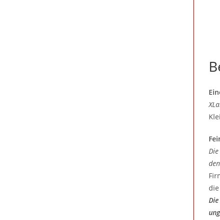
B
Ein
XLa
Kle
Fei
Die
den
Fir
die
Die
ung