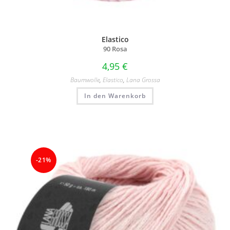
Elastico
90 Rosa
4,95
€
Baumwolle
,
Elastico
,
Lana Grossa
In den Warenkorb
-21%