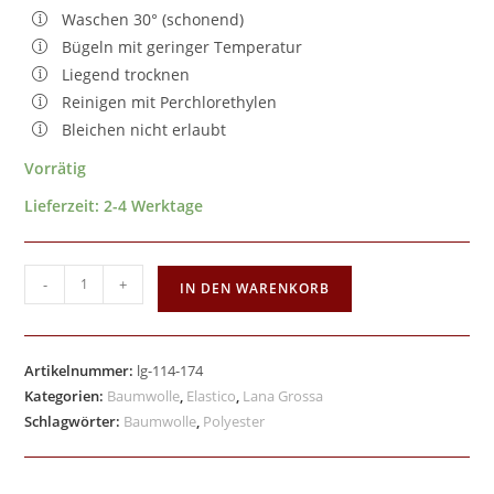
Waschen 30° (schonend)
Bügeln mit geringer Temperatur
Liegend trocknen
Reinigen mit Perchlorethylen
Bleichen nicht erlaubt
Vorrätig
Lieferzeit:
2-4 Werktage
-
+
IN DEN WARENKORB
Artikelnummer:
lg-114-174
Kategorien:
Baumwolle
,
Elastico
,
Lana Grossa
Schlagwörter:
Baumwolle
,
Polyester