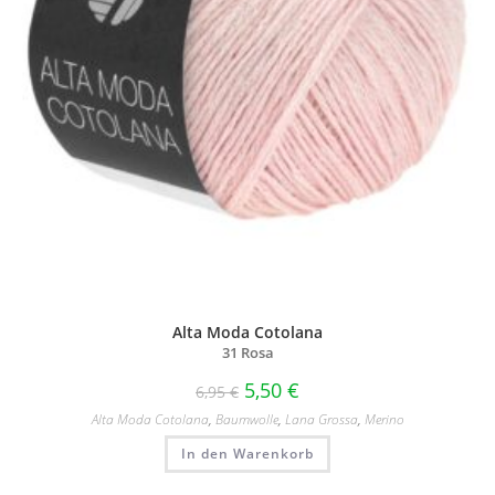
Alta Moda Cotolana
31 Rosa
5,50
€
6,95
€
Alta Moda Cotolana
,
Baumwolle
,
Lana Grossa
,
Merino
In den Warenkorb