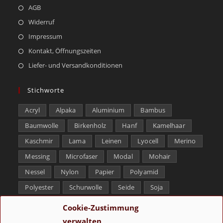
AGB
Widerruf
Impressum
Kontakt, Öffnungszeiten
Liefer- und Versandkonditionen
Stichworte
Acryl
Alpaka
Aluminium
Bambus
Baumwolle
Birkenholz
Hanf
Kamelhaar
Kaschmir
Lama
Leinen
Lyocell
Merino
Messing
Microfaser
Modal
Mohair
Nessel
Nylon
Papier
Polyamid
Polyester
Schurwolle
Seide
Soja
Superwash
Tencel
Viskose
Weißbronze
Cookie-Zustimmung
Wolle
Yak
verwalten