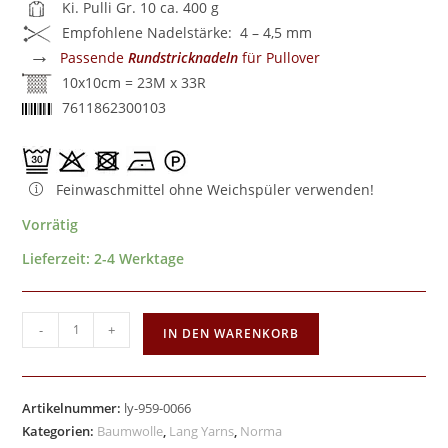
Ki. Pulli Gr. 10 ca. 400 g
Empfohlene Nadelstärke: 4 – 4,5 mm
→
Passende
Rundstricknadeln
für Pullover
10x10cm = 23M x 33R
7611862300103
Feinwaschmittel ohne Weichspüler verwenden!
Vorrätig
Lieferzeit:
2-4 Werktage
-
+
IN DEN WARENKORB
Artikelnummer:
ly-959-0066
Kategorien:
Baumwolle
,
Lang Yarns
,
Norma