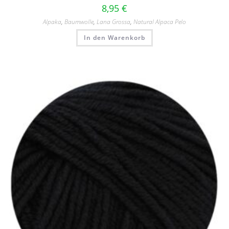
8,95
€
Alpaka
,
Baumwolle
,
Lana Grossa
,
Natural Alpaca Pelo
In den Warenkorb