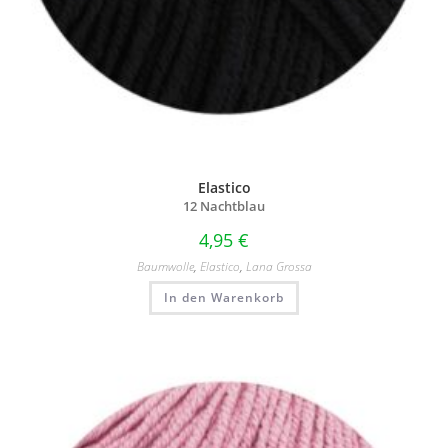
Elastico
12 Nachtblau
4,95
€
Baumwolle
,
Elastico
,
Lana Grossa
In den Warenkorb