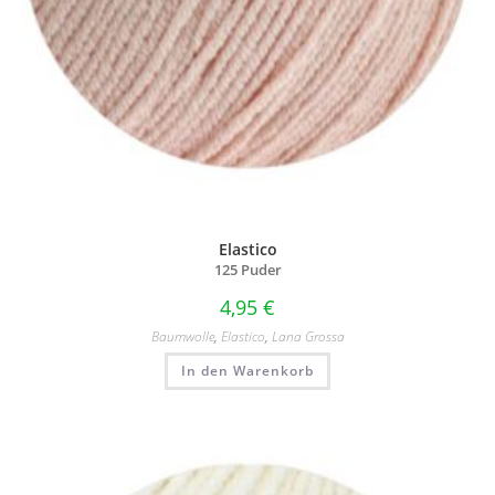
Elastico
125 Puder
4,95
€
Baumwolle
,
Elastico
,
Lana Grossa
In den Warenkorb