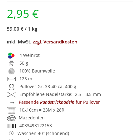
2,95
€
59,00 €
/
1 kg
inkl. MwSt,
zzgl. Versandkosten
4 Weinrot
50 g
100% Baumwolle
125 m
Pullover Gr. 38-40 ca. 400 g
Empfohlene Nadelstärke: 2,5 – 3,5 mm
→
Passende
Rundstricknadeln
für Pullover
10x10cm = 23M x 28R
Mazedonien
4033493122153
Waschen 40° (schonend)