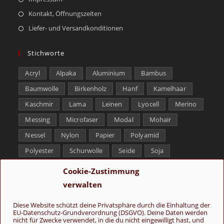
Kontakt, Öffnungszeiten
Liefer- und Versandkonditionen
Stichworte
Acryl
Alpaka
Aluminium
Bambus
Baumwolle
Birkenholz
Hanf
Kamelhaar
Kaschmir
Lama
Leinen
Lyocell
Merino
Messing
Microfaser
Modal
Mohair
Nessel
Nylon
Papier
Polyamid
Polyester
Schurwolle
Seide
Soja
Superwash
Tencel
Viskose
Weißbronze
Cookie-Zustimmung
Wolle
Yak
verwalten
Folge uns
Diese Website schützt deine Privatsphäre durch die Einhaltung der
EU-Datenschutz-Grundverordnung (DSGVO). Deine Daten werden
nicht für Zwecke verwendet, in die du nicht eingewilligt hast, und