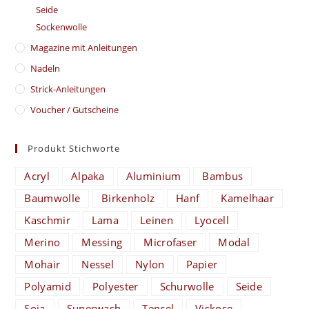
Seide
Sockenwolle
Magazine mit Anleitungen
Nadeln
Strick-Anleitungen
Voucher / Gutscheine
Produkt Stichworte
Acryl
Alpaka
Aluminium
Bambus
Baumwolle
Birkenholz
Hanf
Kamelhaar
Kaschmir
Lama
Leinen
Lyocell
Merino
Messing
Microfaser
Modal
Mohair
Nessel
Nylon
Papier
Polyamid
Polyester
Schurwolle
Seide
Soja
Superwash
Tencel
Viskose