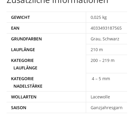
GEWICHT
0,025 kg
EAN
4033493187565
Grau, Schwarz
210 m
200 – 219 m
4 – 5 mm
WOLLARTEN
Lacewolle
SAISON
Ganzjahresgarn