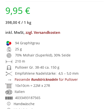
9,95
€
398,00 €
/
1 kg
inkl. MwSt,
zzgl. Versandkosten
94 Graphitgrau
25 g
70% Mohair (Superkid), 30% Seide
210 m
Pullover Gr. 38-40 ca. 150 g
Empfohlene Nadelstärke: 4,5 – 5,0 mm
→
Passende
Rundstricknadeln
für Pullover
10x10cm = 22M x 27R
Italien
4033493187565
Handwäsche