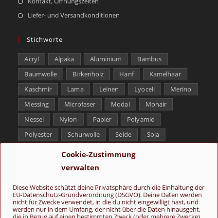
Kontakt, Öffnungszeiten
Liefer- und Versandkonditionen
Stichworte
Acryl
Alpaka
Aluminium
Bambus
Baumwolle
Birkenholz
Hanf
Kamelhaar
Kaschmir
Lama
Leinen
Lyocell
Merino
Messing
Microfaser
Modal
Mohair
Nessel
Nylon
Papier
Polyamid
Polyester
Schurwolle
Seide
Soja
Superwash
Tencel
Viskose
Weißbronze
Cookie-Zustimmung
Wolle
Yak
verwalten
Folge uns
Diese Website schützt deine Privatsphäre durch die Einhaltung der
EU-Datenschutz-Grundverordnung (DSGVO). Deine Daten werden
nicht für Zwecke verwendet, in die du nicht eingewilligt hast, und
werden nur in dem Umfang, der nicht über die Daten hinausgeht,
die in Bezug auf einen bestimmten Zweck (oder mehrere Zwecke)