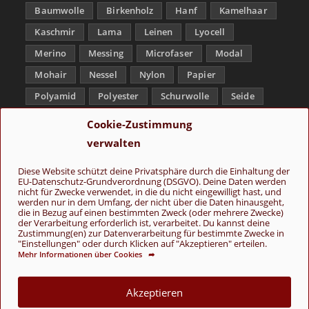
Baumwolle
Birkenholz
Hanf
Kamelhaar
Kaschmir
Lama
Leinen
Lyocell
Merino
Messing
Microfaser
Modal
Mohair
Nessel
Nylon
Papier
Polyamid
Polyester
Schurwolle
Seide
Soja
Superwash
Tencel
Viskose
Cookie-Zustimmung
Weißbronze
Wolle
Yak
verwalten
Folge uns
Diese Website schützt deine Privatsphäre durch die Einhaltung der
EU-Datenschutz-Grundverordnung (DSGVO). Deine Daten werden
nicht für Zwecke verwendet, in die du nicht eingewilligt hast, und
werden nur in dem Umfang, der nicht über die Daten hinausgeht,
die in Bezug auf einen bestimmten Zweck (oder mehrere Zwecke)
der Verarbeitung erforderlich ist, verarbeitet. Du kannst deine
Zustimmung(en) zur Datenverarbeitung für bestimmte Zwecke in
"Einstellungen" oder durch Klicken auf "Akzeptieren" erteilen.
Mehr Informationen über Cookies ➦
AGB
Kontakt
Über uns
Datenschutz
Impressum
Cookie-Richtlinie (EU)
Akzeptieren
© Copyright 2026 - Wolle & Schönes