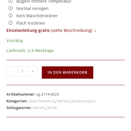
Bügeln mittlere Temperatur
Normal reinigen
Kein Wäschetrockner
Flach trocknen
↓
Einzelanleitung gratis
​ (siehe Beschreibung)
Vorrätig
Lieferzeit:
2-4 Werktage
-
+
IN DEN WARENKORB
Artikelnummer:
sg-2114-4523
Kategorien:
Atlas PetiteKnit
,
Merino
,
Sandnes Garn
Schlagwörter:
Merino
,
Wolle