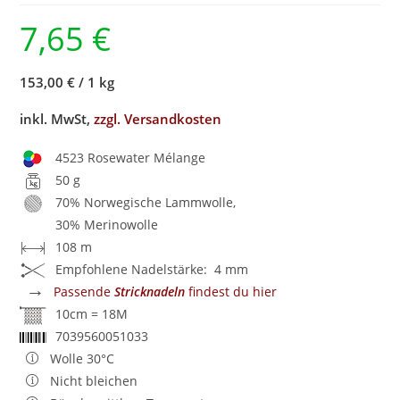
7,65
€
153,00 €
/
1 kg
inkl. MwSt,
zzgl. Versandkosten
4523 Rosewater Mélange
50 g
70% Norwegische Lammwolle,
30% Merinowolle
108 m
Empfohlene Nadelstärke: 4 mm
→
Passende
Stricknadeln
findest du hier
10cm = 18M
7039560051033
Wolle 30°C
Nicht bleichen