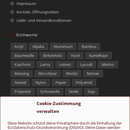
Impressum
Kontakt, Öffnungszeiten
Liefer- und Versandkonditionen
Stichworte
Acryl
Alpaka
Aluminium
Bambus
Baumwolle
Birkenholz
Hanf
Kamelhaar
Kaschmir
Lama
Leinen
Lyocell
Merino
Messing
Microfaser
Modal
Mohair
Nessel
Nylon
Papier
Polyamid
Polyester
Schurwolle
Seide
Soja
Superwash
Tencel
Viskose
Weißbronze
Cookie-Zustimmung
Wolle
Yak
verwalten
Folge uns
Diese Website schützt deine Privatsphäre durch die Einhaltung der
EU-Datenschutz-Grundverordnung (DSGVO). Deine Daten werden