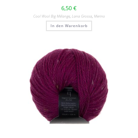
6,50
€
Cool Wool Big Mélange
,
Lana Grossa
,
Merino
In den Warenkorb