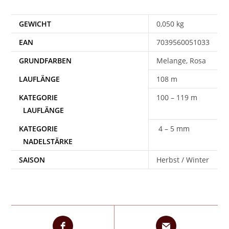
GEWICHT
0,050 kg
EAN
7039560051033
Melange, Rosa
108 m
100 – 119 m
4 – 5 mm
SAISON
Herbst / Winter