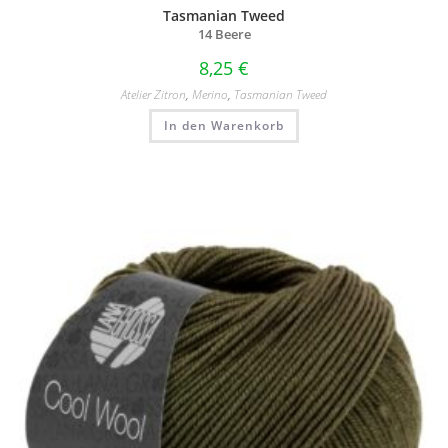
Tasmanian Tweed
14 Beere
8,25
€
Atelier Zitron
,
Merino
,
Tasmanian Tweed
In den Warenkorb