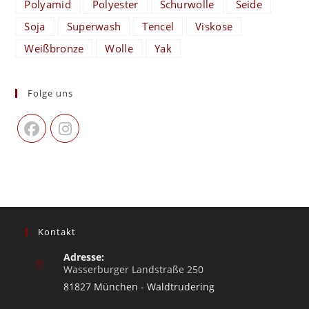
Polyamid
Polyester
Schurwolle
Seide
Soja
Superwash
Tencel
Viskose
Weißbronze
Wolle
Yak
Folge uns
Kontakt
Adresse:
Wasserburger Landstraße 250
81827 München - Waldtrudering