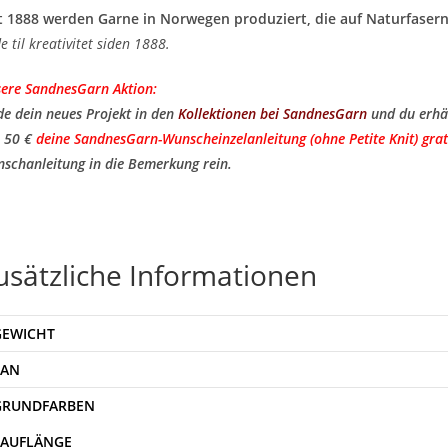
t 1888 werden Garne in Norwegen produziert, die auf Naturfasern
de til kreativitet siden 1888.
ere SandnesGarn Aktion:
de dein neues Projekt in den
Kollektionen bei SandnesGarn
und du erhä
 50 €
deine SandnesGarn-Wunscheinzelanleitung (ohne Petite Knit) grat
schanleitung in die Bemerkung rein.
usätzliche Informationen
GEWICHT
EAN