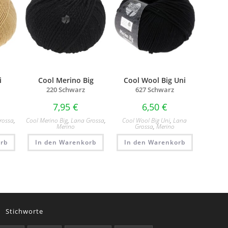
i
Cool Merino Big
Cool Wool Big Uni
220 Schwarz
627 Schwarz
7,95
€
6,50
€
rossa
,
Cool Merino Big
,
Lana Grossa
,
Cool Wool Big Uni
,
Lana
Merino
Grossa
,
Merino
rb
In den Warenkorb
In den Warenkorb
Stichworte