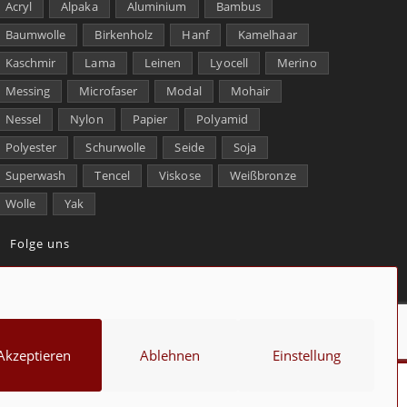
Acryl
Alpaka
Aluminium
Bambus
Baumwolle
Birkenholz
Hanf
Kamelhaar
Kaschmir
Lama
Leinen
Lyocell
Merino
Messing
Microfaser
Modal
Mohair
Nessel
Nylon
Papier
Polyamid
Polyester
Schurwolle
Seide
Soja
Superwash
Tencel
Viskose
Weißbronze
Wolle
Yak
Folge uns
kt
Über uns
Datenschutz
Impressum
Cookie-Richtlinie (EU)
Akzeptieren
Ablehnen
Einstellung