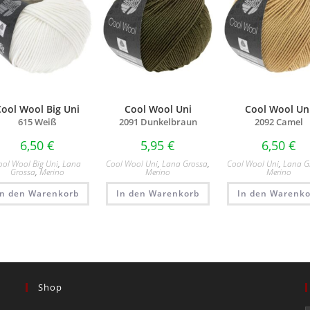
Cool Wool Big Uni
Cool Wool Uni
Cool Wool Un
615 Weiß
2091 Dunkelbraun
2092 Camel
6,50
€
5,95
€
6,50
€
ool Wool Big Uni
,
Lana
Cool Wool Uni
,
Lana Grossa
,
Cool Wool Uni
,
Lana G
Grossa
,
Merino
Merino
Merino
In den Warenkorb
In den Warenkorb
In den Warenko
Shop