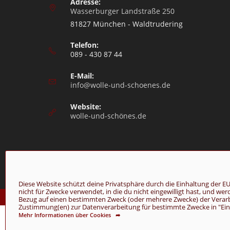
Adresse:
Wasserburger Landstraße 250
81827 München - Waldtrudering
Telefon:
089 - 430 87 44
E-Mail:
info@wolle-und-schoenes.de
Website:
wolle-und-schönes.de
Diese Website schützt deine Privatsphäre durch die Einhaltung de
nicht für Zwecke verwendet, in die du nicht eingewilligt hast, und we
© Copyright 2026 - Wolle & Schönes
Bezug auf einen bestimmten Zweck (oder mehrere Zwecke) der Verarbei
Zustimmung(en) zur Datenverarbeitung für bestimmte Zwecke in "Einst
Mehr Informationen über Cookies ➦