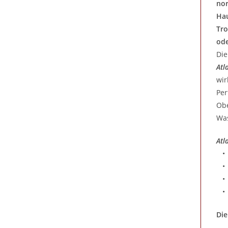
nor
Hau
Tro
ode
Die
Atl
wir
Per
Obe
Was
Atl
• a
Die