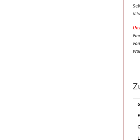
Sei
Kil
Uns
Fin
von
Wun
Z