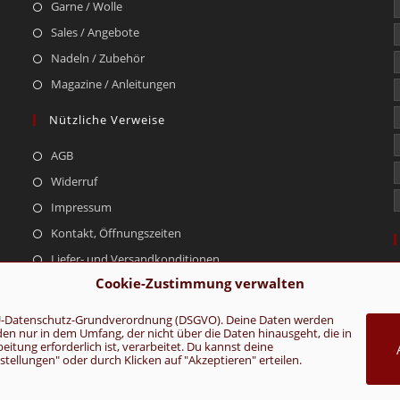
Garne / Wolle
Sales / Angebote
Nadeln / Zubehör
Magazine / Anleitungen
Nützliche Verweise
AGB
Widerruf
Impressum
Kontakt, Öffnungszeiten
Liefer- und Versandkonditionen
Cookie-Zustimmung verwalten
r EU-Datenschutz-Grundverordnung (DSGVO). Deine Daten werden
rden nur in dem Umfang, der nicht über die Daten hinausgeht, die in
AGB
Konta
tung erforderlich ist, verarbeitet. Du kannst deine
ellungen" oder durch Klicken auf "Akzeptieren" erteilen.
VERTRAG WIDERRUFEN