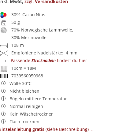
inkl. MwSt,
zzgl. Versandkosten
3091 Cacao Nibs
50 g
70% Norwegische Lammwolle,
30% Merinowolle
108 m
Empfohlene Nadelstärke: 4 mm
→
Passende
Stricknadeln
findest du hier
10cm = 18M
7039560050968
Wolle 30°C
Nicht bleichen
Bügeln mittlere Temperatur
Normal reinigen
Kein Wäschetrockner
Flach trocknen
↓
Einzelanleitung gratis
​ (siehe Beschreibung)