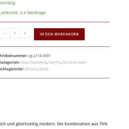
Vorrätig
Lieferzeit:
2-4 Werktage
-
+
IN DEN WARENKORB
Artikelnummer:
sg-2114-3091
Kategorien:
Atlas PetiteKnit
,
Merino
,
Sandnes Garn
Schlagwörter:
Merino
,
Wolle
tlich und gleichzeitig modern. Die Kombination aus 70%