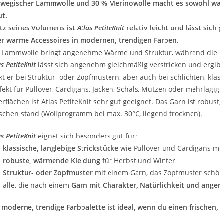
wegischer Lammwolle und 30 % Merinowolle macht es sowohl wa
t.
tz seines Volumens ist
Atlas PetiteKnit
relativ leicht und lässt sich
r warme Accessoires in modernen, trendigen Farben.
 Lammwolle bringt angenehme Wärme und Struktur, während die M
as PetiteKnit
lässt sich angenehm gleichmäßig verstricken und ergibt
kt er bei Struktur- oder Zopfmustern, aber auch bei schlichten, kla
fekt für Pullover, Cardigans, Jacken, Schals, Mützen oder mehrlagig
rflächen ist Atlas PetiteKnit sehr gut geeignet. Das Garn ist robu
chen stand (Wollprogramm bei max. 30°C, liegend trocknen).
as PetiteKnit
eignet sich besonders gut für:
•
klassische, langlebige Strickstücke
wie Pullover und Cardigans mi
•
robuste, wärmende Kleidung
für Herbst und Winter
•
Struktur- oder Zopfmuster
mit einem Garn, das Zopfmuster schön 
lle, die nach einem
Garn mit Charakter, Natürlichkeit und ang
 moderne, trendige Farbpalette ist ideal, wenn du einen frischen