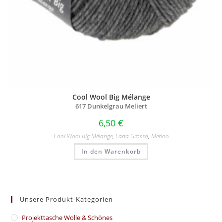
Cool Wool Big Mélange
617 Dunkelgrau Meliert
6,50
€
Cool Wool Big Mélange
,
Lana Grossa
,
Merino
In den Warenkorb
Unsere Produkt-Kategorien
​Projekttasche Wolle & Schönes