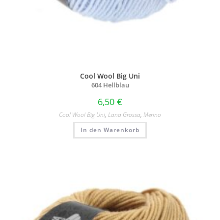
Cool Wool Big Uni
604 Hellblau
6,50
€
Cool Wool Big Uni
,
Lana Grossa
,
Merino
In den Warenkorb