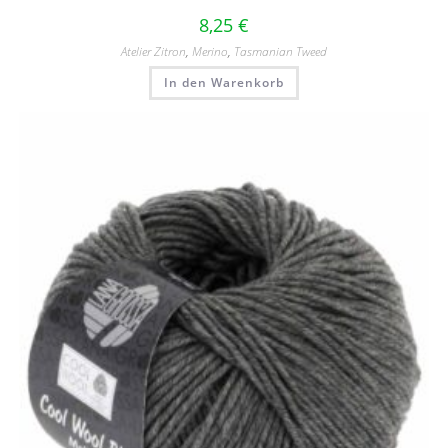
8,25
€
Atelier Zitron
,
Merino
,
Tasmanian Tweed
In den Warenkorb