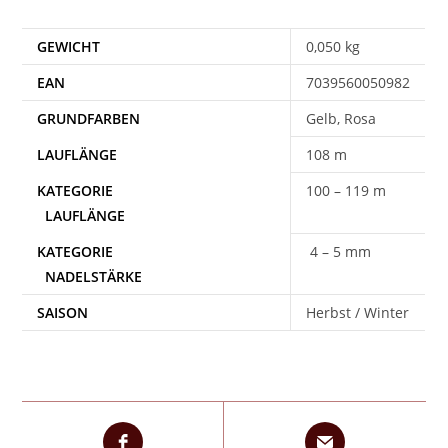
GEWICHT
0,050 kg
EAN
7039560050982
Gelb, Rosa
108 m
100 – 119 m
4 – 5 mm
SAISON
Herbst / Winter