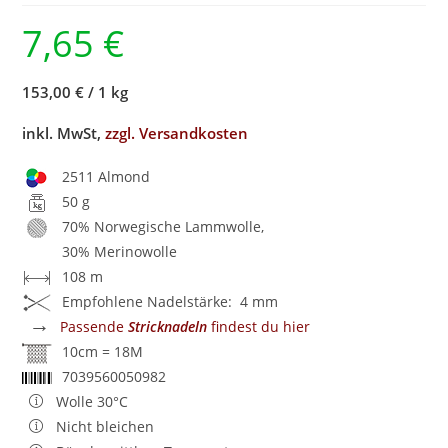
7,65
€
153,00 €
/
1 kg
inkl. MwSt,
zzgl. Versandkosten
2511 Almond
50 g
70% Norwegische Lammwolle,
30% Merinowolle
108 m
Empfohlene Nadelstärke: 4 mm
→
Passende
Stricknadeln
findest du hier
10cm = 18M
7039560050982
Wolle 30°C
Nicht bleichen