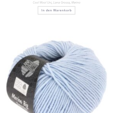
Cool Wool Uni
,
Lana Grossa
,
Merino
In den Warenkorb