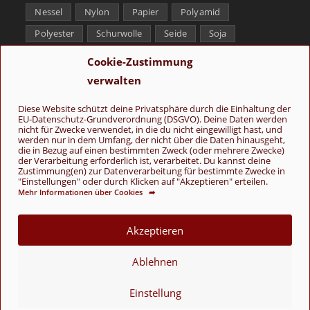
Nessel
Nylon
Papier
Polyamid
Polyester
Schurwolle
Seide
Soja
Superwash
Tencel
Viskose
Weißbronze
Cookie-Zustimmung
Wolle
Yak
verwalten
Folge uns
Diese Website schützt deine Privatsphäre durch die Einhaltung der
EU-Datenschutz-Grundverordnung (DSGVO). Deine Daten werden
nicht für Zwecke verwendet, in die du nicht eingewilligt hast, und
werden nur in dem Umfang, der nicht über die Daten hinausgeht,
die in Bezug auf einen bestimmten Zweck (oder mehrere Zwecke)
der Verarbeitung erforderlich ist, verarbeitet. Du kannst deine
Zustimmung(en) zur Datenverarbeitung für bestimmte Zwecke in
"Einstellungen" oder durch Klicken auf "Akzeptieren" erteilen.
Mehr Informationen über Cookies ➦
AGB
Kontakt
Über uns
Datenschutz
Impressum
Cookie-Richtlinie (EU)
Akzeptieren
© Copyright 2026 - Wolle & Schönes
Ablehnen
VERTRAG WIDERRUFEN
Einstellung