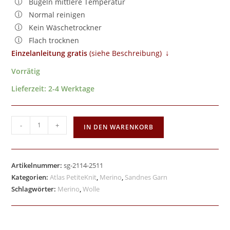
Bügeln mittlere Temperatur
Normal reinigen
Kein Wäschetrockner
Flach trocknen
↓
Einzelanleitung gratis
​ (siehe Beschreibung)
Vorrätig
Lieferzeit:
2-4 Werktage
-
+
IN DEN WARENKORB
Artikelnummer:
sg-2114-2511
Kategorien:
Atlas PetiteKnit
,
Merino
,
Sandnes Garn
Schlagwörter:
Merino
,
Wolle