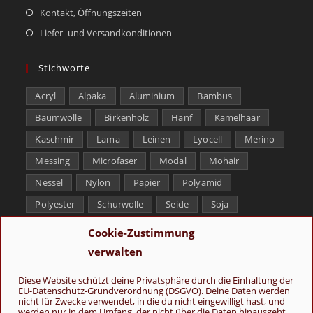
Kontakt, Öffnungszeiten
Liefer- und Versandkonditionen
Stichworte
Acryl
Alpaka
Aluminium
Bambus
Baumwolle
Birkenholz
Hanf
Kamelhaar
Kaschmir
Lama
Leinen
Lyocell
Merino
Messing
Microfaser
Modal
Mohair
Nessel
Nylon
Papier
Polyamid
Polyester
Schurwolle
Seide
Soja
Superwash
Tencel
Viskose
Weißbronze
Cookie-Zustimmung
Wolle
Yak
verwalten
Folge uns
Diese Website schützt deine Privatsphäre durch die Einhaltung der
EU-Datenschutz-Grundverordnung (DSGVO). Deine Daten werden
nicht für Zwecke verwendet, in die du nicht eingewilligt hast, und
werden nur in dem Umfang, der nicht über die Daten hinausgeht,