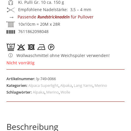
Ki. Pulli Gr. 10 ca. 150 g
Empfohlene Nadelstärke: 3,5 – 4 mm
→
Passende
Rundstricknadeln
für Pullover
10x10cm = 20M x 28R
7611862098048
Wollwaschmittel ohne Weichspüler verwenden!
Nicht vorrätig
Artikelnummer:
ly-749-0066
Kategorien:
Alpaca Superlight
,
Alpaka
,
Lang Yarns
,
Merino
Schlagwörter:
Alpaka
,
Merino
,
Wolle
Beschreibung