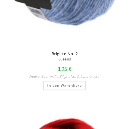
Brigitte No. 2
6 Jeans
8,95
€
Alpaka
,
Baumwolle
,
Brigitte No. 2
,
Lana Grossa
In den Warenkorb