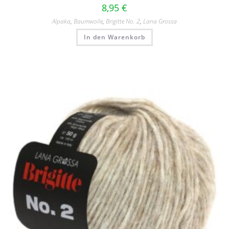
8,95
€
Alpaka
,
Baumwolle
,
Brigitte No. 2
,
Lana Grossa
In den Warenkorb