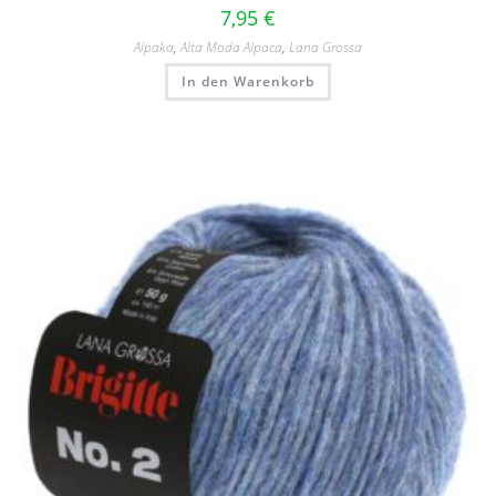
7,95
€
Alpaka
,
Alta Moda Alpaca
,
Lana Grossa
In den Warenkorb