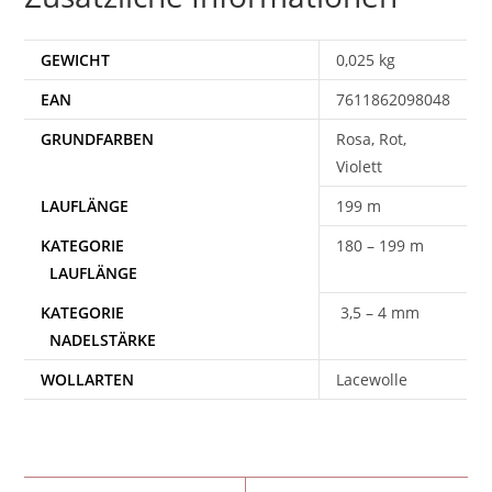
GEWICHT
0,025 kg
EAN
7611862098048
Rosa, Rot,
Violett
199 m
180 – 199 m
3,5 – 4 mm
WOLLARTEN
Lacewolle