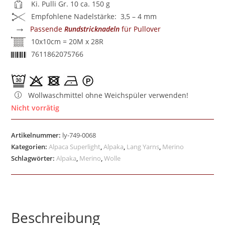
Ki. Pulli Gr. 10 ca. 150 g
Empfohlene Nadelstärke: 3,5 – 4 mm
→
Passende
Rundstricknadeln
für Pullover
10x10cm = 20M x 28R
7611862075766
Wollwaschmittel ohne Weichspüler verwenden!
Nicht vorrätig
Artikelnummer:
ly-749-0068
Kategorien:
Alpaca Superlight
,
Alpaka
,
Lang Yarns
,
Merino
Schlagwörter:
Alpaka
,
Merino
,
Wolle
Beschreibung