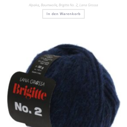
Alpaka
,
Baumwolle
,
Brigitte No. 2
,
Lana Grossa
In den Warenkorb