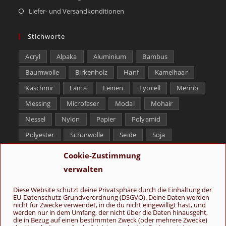
Liefer- und Versandkonditionen
Stichworte
Acryl
Alpaka
Aluminium
Bambus
Baumwolle
Birkenholz
Hanf
Kamelhaar
Kaschmir
Lama
Leinen
Lyocell
Merino
Messing
Microfaser
Modal
Mohair
Nessel
Nylon
Papier
Polyamid
Polyester
Schurwolle
Seide
Soja
Superwash
Tencel
Viskose
Weißbronze
Cookie-Zustimmung
Wolle
Yak
verwalten
Folge uns
Diese Website schützt deine Privatsphäre durch die Einhaltung der
EU-Datenschutz-Grundverordnung (DSGVO). Deine Daten werden
nicht für Zwecke verwendet, in die du nicht eingewilligt hast, und
werden nur in dem Umfang, der nicht über die Daten hinausgeht,
die in Bezug auf einen bestimmten Zweck (oder mehrere Zwecke)