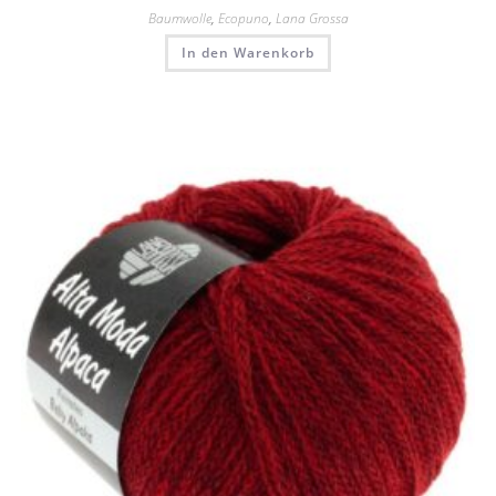
Baumwolle
,
Ecopuno
,
Lana Grossa
In den Warenkorb