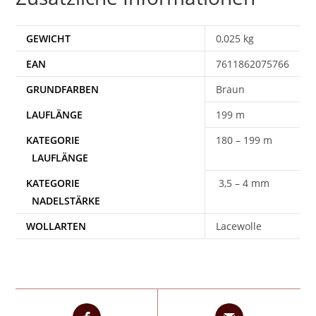
GEWICHT
0,025 kg
EAN
7611862075766
Braun
199 m
180 – 199 m
3,5 – 4 mm
WOLLARTEN
Lacewolle