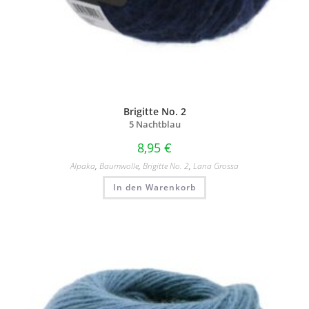
Brigitte No. 2
5 Nachtblau
8,95
€
Alpaka
,
Baumwolle
,
Brigitte No. 2
,
Lana Grossa
In den Warenkorb