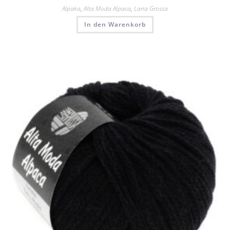
Alpaka
,
Alta Moda Alpaca
,
Lana Grossa
In den Warenkorb