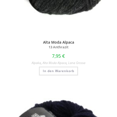
Alta Moda Alpaca
13 Anthrazit
7,95
€
Alpaka
,
Alta Moda Alpaca
,
Lana Grossa
In den Warenkorb