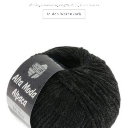
Alpaka
,
Baumwolle
,
Brigitte No. 2
,
Lana Grossa
In den Warenkorb