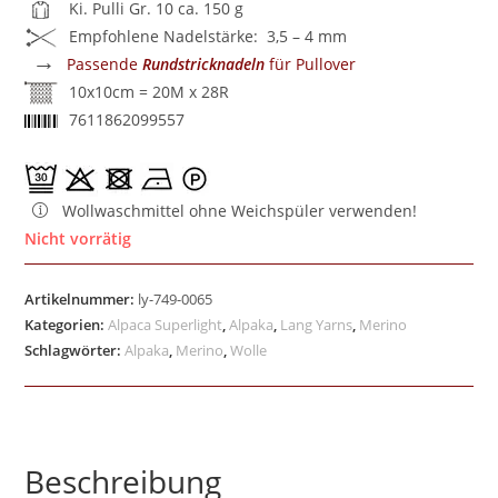
Ki. Pulli Gr. 10 ca. 150 g
Empfohlene Nadelstärke: 3,5 – 4 mm
→
Passende
Rundstricknadeln
für Pullover
10x10cm = 20M x 28R
7611862099557
Wollwaschmittel ohne Weichspüler verwenden!
Nicht vorrätig
Artikelnummer:
ly-749-0065
Kategorien:
Alpaca Superlight
,
Alpaka
,
Lang Yarns
,
Merino
Schlagwörter:
Alpaka
,
Merino
,
Wolle
Beschreibung