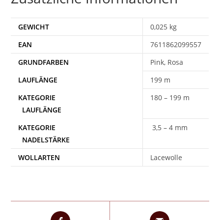
GEWICHT
0,025 kg
EAN
7611862099557
Pink, Rosa
199 m
180 – 199 m
3,5 – 4 mm
WOLLARTEN
Lacewolle