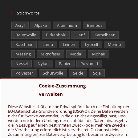
Stichworte
Acryl
Alpaka
Aluminium
Bambus
Baumwolle
Birkenholz
Hanf
Kamelhaar
Kaschmir
Lama
Leinen
Lyocell
Merino
Messing
Microfaser
Modal
Mohair
Nessel
Nylon
Papier
Polyamid
Polyester
Schurwolle
Seide
Soja
Superwash
Tencel
Viskose
Weißbronze
Cookie-Zustimmung
Wolle
Yak
verwalten
Folge uns
Diese Website schützt deine Privatsphäre durch die Einhaltung der
EU-Datenschutz-Grundverordnung (DSGVO). Deine Daten werden
nicht für Zwecke verwendet, in die du nicht eingewilligt hast, und
werden nur in dem Umfang, der nicht über die Daten hinausgeht,
die in Bezug auf einen bestimmten Zweck (oder mehrere Zwecke)
der Verarbeitung erforderlich ist, verarbeitet. Du kannst deine
Zustimmung(en) zur Datenverarbeitung für bestimmte Zwecke in