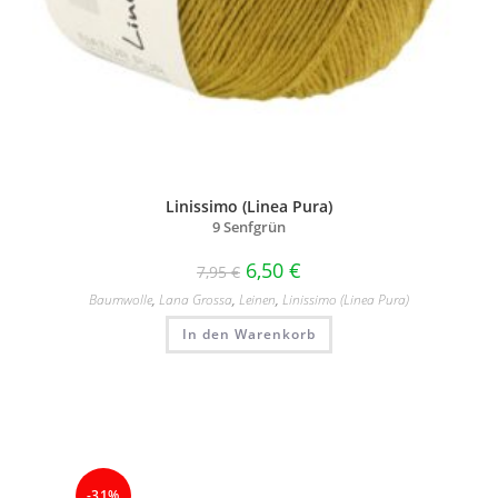
Linissimo (Linea Pura)
9 Senfgrün
6,50
€
7,95
€
Baumwolle
,
Lana Grossa
,
Leinen
,
Linissimo (Linea Pura)
In den Warenkorb
-31%