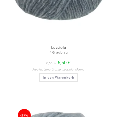
Lucciola
4 Graublau
6,50
€
8,95
€
Alpaka
,
Lana Grossa
,
Lucciola
,
Merino
In den Warenkorb
-27%