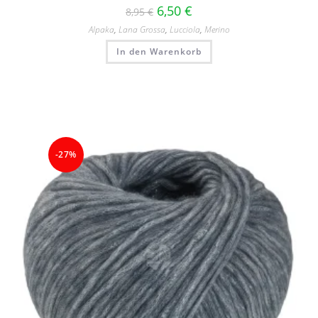
6,50
€
8,95
€
Alpaka
,
Lana Grossa
,
Lucciola
,
Merino
In den Warenkorb
-27%