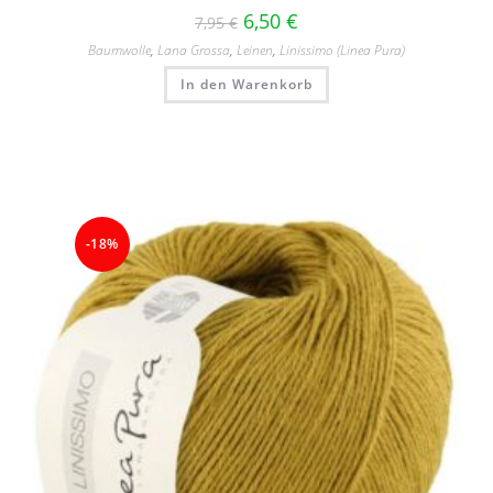
6,50
€
7,95
€
Baumwolle
,
Lana Grossa
,
Leinen
,
Linissimo (Linea Pura)
In den Warenkorb
-18%