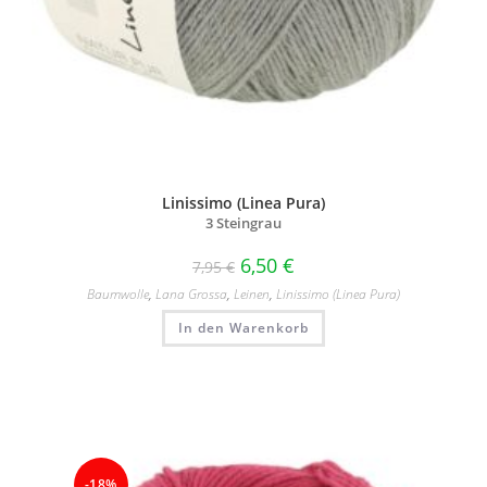
Linissimo (Linea Pura)
3 Steingrau
6,50
€
7,95
€
Baumwolle
,
Lana Grossa
,
Leinen
,
Linissimo (Linea Pura)
In den Warenkorb
-18%