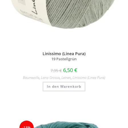
Linissimo (Linea Pura)
19 Pastellgrün
6,50
€
7,95
€
Baumwolle
,
Lana Grossa
,
Leinen
,
Linissimo (Linea Pura)
In den Warenkorb
-18%