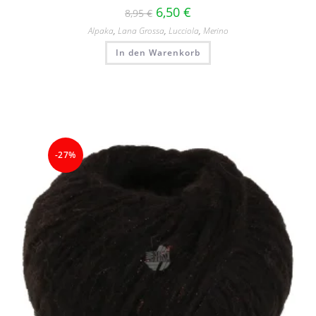
6,50
€
8,95
€
Alpaka
,
Lana Grossa
,
Lucciola
,
Merino
In den Warenkorb
-27%