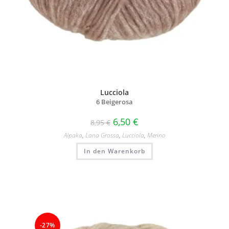
Lucciola
6 Beigerosa
6,50
€
8,95
€
Alpaka
,
Lana Grossa
,
Lucciola
,
Merino
In den Warenkorb
-27%