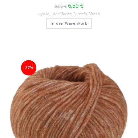
6,50
€
8,95
€
Alpaka
,
Lana Grossa
,
Lucciola
,
Merino
In den Warenkorb
-27%