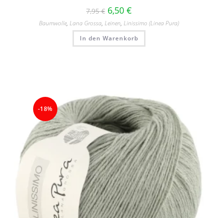
6,50
€
7,95
€
Baumwolle
,
Lana Grossa
,
Leinen
,
Linissimo (Linea Pura)
In den Warenkorb
-18%