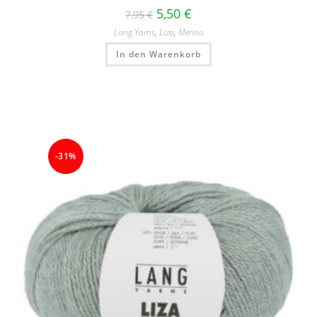
5,50
€
7,95
€
Lang Yarns
,
Liza
,
Merino
In den Warenkorb
-31%