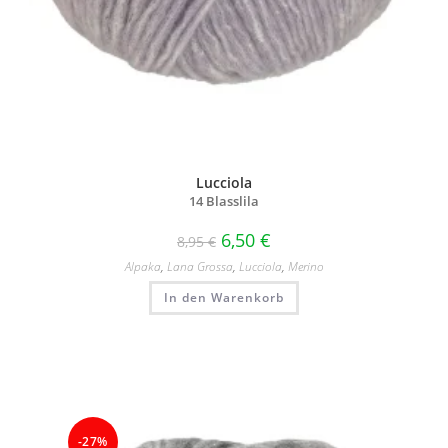
Lucciola
14 Blasslila
6,50
€
8,95
€
Alpaka
,
Lana Grossa
,
Lucciola
,
Merino
In den Warenkorb
-27%