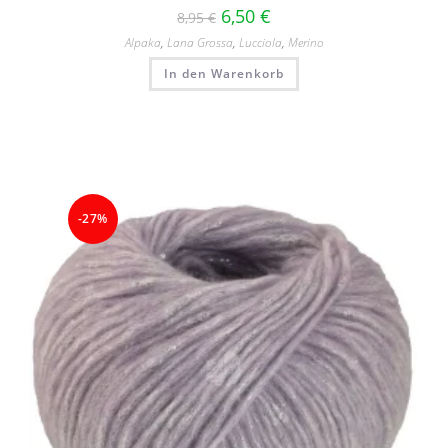
6,50
€
8,95
€
Alpaka
,
Lana Grossa
,
Lucciola
,
Merino
In den Warenkorb
-27%