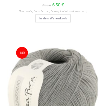
6,50
€
7,95
€
Baumwolle
,
Lana Grossa
,
Leinen
,
Linissimo (Linea Pura)
In den Warenkorb
-18%