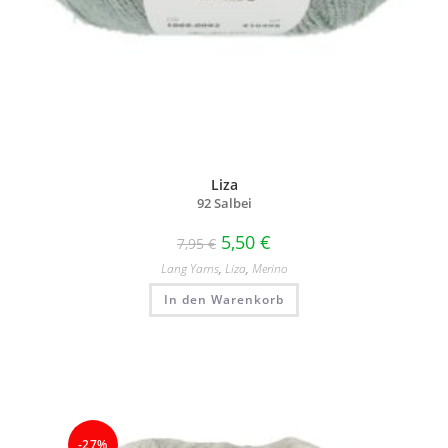
Liza
92 Salbei
5,50
€
7,95
€
Lang Yarns
,
Liza
,
Merino
In den Warenkorb
-27%