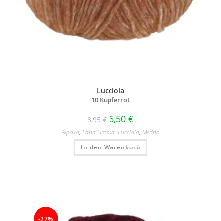
Lucciola
10 Kupferrot
6,50
€
8,95
€
Alpaka
,
Lana Grossa
,
Lucciola
,
Merino
In den Warenkorb
-27%