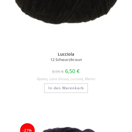
Lucciola
12 Schwarzbraun
6,50
€
8,95
€
Alpaka
,
Lana Grossa
,
Lucciola
,
Merino
In den Warenkorb
-27%