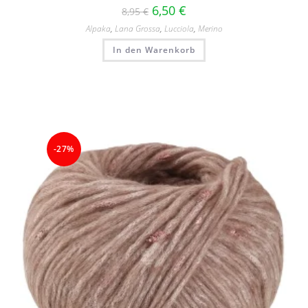
6,50
€
8,95
€
Alpaka
,
Lana Grossa
,
Lucciola
,
Merino
In den Warenkorb
-27%