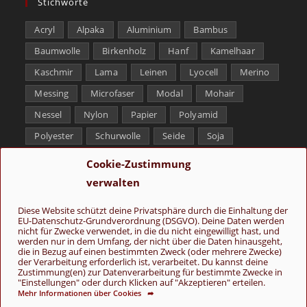
Stichworte
Acryl
Alpaka
Aluminium
Bambus
Baumwolle
Birkenholz
Hanf
Kamelhaar
Kaschmir
Lama
Leinen
Lyocell
Merino
Messing
Microfaser
Modal
Mohair
Nessel
Nylon
Papier
Polyamid
Polyester
Schurwolle
Seide
Soja
Superwash
Tencel
Viskose
Weißbronze
Cookie-Zustimmung
Wolle
Yak
verwalten
Folge uns
Diese Website schützt deine Privatsphäre durch die Einhaltung der
EU-Datenschutz-Grundverordnung (DSGVO). Deine Daten werden
nicht für Zwecke verwendet, in die du nicht eingewilligt hast, und
werden nur in dem Umfang, der nicht über die Daten hinausgeht,
die in Bezug auf einen bestimmten Zweck (oder mehrere Zwecke)
der Verarbeitung erforderlich ist, verarbeitet. Du kannst deine
Zustimmung(en) zur Datenverarbeitung für bestimmte Zwecke in
"Einstellungen" oder durch Klicken auf "Akzeptieren" erteilen.
Mehr Informationen über Cookies ➦