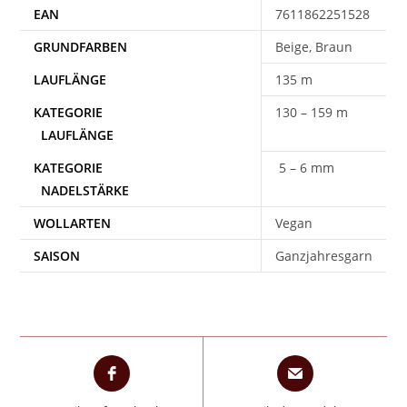
EAN
7611862251528
Beige, Braun
135 m
130 – 159 m
5 – 6 mm
WOLLARTEN
Vegan
SAISON
Ganzjahresgarn