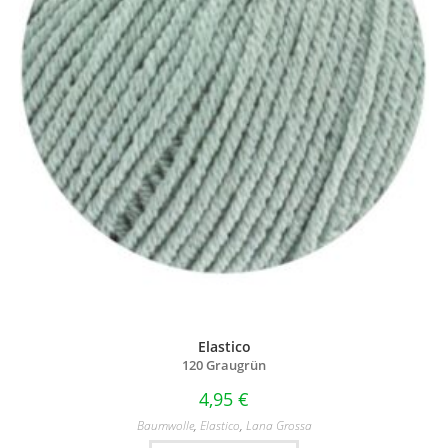
Elastico
120 Graugrün
4,95
€
Baumwolle
,
Elastico
,
Lana Grossa