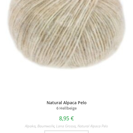
Natural Alpaca Pelo
6 Hellbeige
8,95
€
Alpaka
,
Baumwolle
,
Lana Grossa
,
Natural Alpaca Pelo