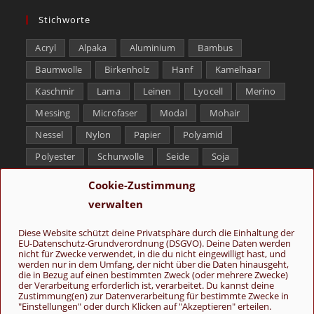
Stichworte
Acryl
Alpaka
Aluminium
Bambus
Baumwolle
Birkenholz
Hanf
Kamelhaar
Kaschmir
Lama
Leinen
Lyocell
Merino
Messing
Microfaser
Modal
Mohair
Nessel
Nylon
Papier
Polyamid
Polyester
Schurwolle
Seide
Soja
Superwash
Tencel
Viskose
Weißbronze
Cookie-Zustimmung
Wolle
Yak
verwalten
Folge uns
Diese Website schützt deine Privatsphäre durch die Einhaltung der
EU-Datenschutz-Grundverordnung (DSGVO). Deine Daten werden
nicht für Zwecke verwendet, in die du nicht eingewilligt hast, und
werden nur in dem Umfang, der nicht über die Daten hinausgeht,
die in Bezug auf einen bestimmten Zweck (oder mehrere Zwecke)
der Verarbeitung erforderlich ist, verarbeitet. Du kannst deine
Zustimmung(en) zur Datenverarbeitung für bestimmte Zwecke in
"Einstellungen" oder durch Klicken auf "Akzeptieren" erteilen.