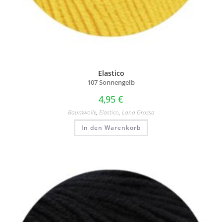
Elastico
107 Sonnengelb
4,95
€
Baumwolle
,
Elastico
,
Lana Grossa
In den Warenkorb