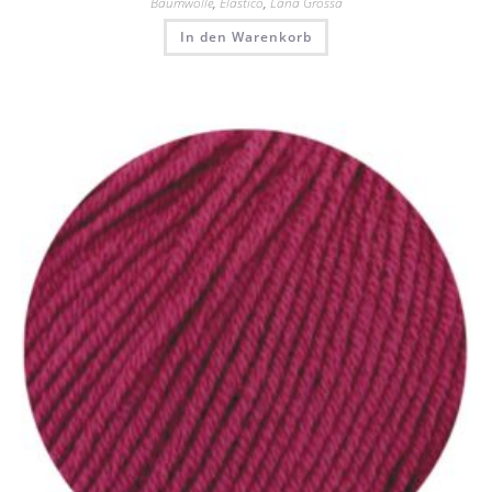
Baumwolle
,
Elastico
,
Lana Grossa
In den Warenkorb