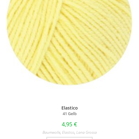
Elastico
41 Gelb
4,95
€
Baumwolle
,
Elastico
,
Lana Grossa