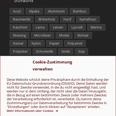
Stichworte
Acryl
Alpaka
Aluminium
Bambus
Baumwolle
Birkenholz
Hanf
Kamelhaar
Kaschmir
Lama
Leinen
Lyocell
Merino
Messing
Microfaser
Modal
Mohair
Nessel
Nylon
Papier
Polyamid
Polyester
Schurwolle
Seide
Soja
Superwash
Tencel
Viskose
Weißbronze
Cookie-Zustimmung
Wolle
Yak
verwalten
Folge uns
Diese Website schützt deine Privatsphäre durch die Einhaltung der
EU-Datenschutz-Grundverordnung (DSGVO). Deine Daten werden
nicht für Zwecke verwendet, in die du nicht eingewilligt hast, und
werden nur in dem Umfang, der nicht über die Daten hinausgeht,
die in Bezug auf einen bestimmten Zweck (oder mehrere Zwecke)
der Verarbeitung erforderlich ist, verarbeitet. Du kannst deine
Zustimmung(en) zur Datenverarbeitung für bestimmte Zwecke in
"Einstellungen" oder durch Klicken auf "Akzeptieren" erteilen.
Mehr Informationen über Cookies ➦