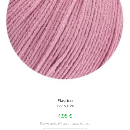
Elastico
127 Nelke
4,95
€
Baumwolle
,
Elastico
,
Lana Grossa