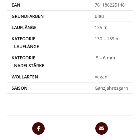
EAN
7611862251481
Blau
135 m
130 – 159 m
5 – 6 mm
WOLLARTEN
Vegan
SAISON
Ganzjahresgarn