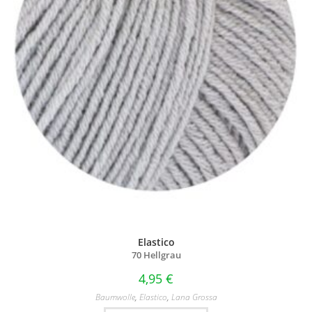
Elastico
70 Hellgrau
4,95
€
Baumwolle
,
Elastico
,
Lana Grossa