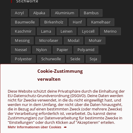
Stichworte
Acryl
Alpaka
Aluminium
Bambus
Baumwolle
Birkenholz
Hanf
Kamelhaar
Kaschmir
Lama
Leinen
Lyocell
Merino
Messing
Microfaser
Modal
Mohair
Nessel
Nylon
Papier
Polyamid
Polyester
Schurwolle
Seide
Soja
Superwash
Tencel
Viskose
Weißbronze
Cookie-Zustimmung
Wolle
Yak
verwalten
Folge uns
Diese Website schützt deine Privatsphäre durch die Einhaltung der
EU-Datenschutz-Grundverordnung (DSGVO). Deine Daten werden
nicht für Zwecke verwendet, in die du nicht eingewilligt hast, und
werden nur in dem Umfang, der nicht über die Daten hinausgeht,
die in Bezug auf einen bestimmten Zweck (oder mehrere Zwecke)
der Verarbeitung erforderlich ist, verarbeitet. Du kannst deine
Zustimmung(en) zur Datenverarbeitung für bestimmte Zwecke in
"Einstellungen" oder durch Klicken auf "Akzeptieren" erteilen.
Mehr Informationen über Cookies ➦