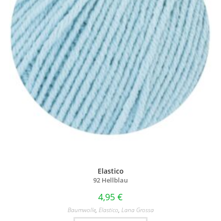
Elastico
92 Hellblau
4,95
€
Baumwolle
,
Elastico
,
Lana Grossa