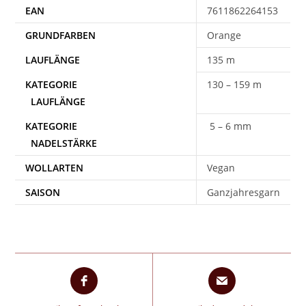
EAN
7611862264153
Orange
135 m
130 – 159 m
5 – 6 mm
WOLLARTEN
Vegan
SAISON
Ganzjahresgarn