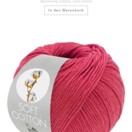
Baumwolle
,
Elastico
,
Lana Grossa
In den Warenkorb