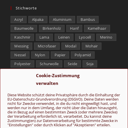
Stichworte
Acryl
Alpaka
Aluminium
Bambus
Baumwolle
Birkenholz
Hanf
Kamelhaar
Kaschmir
Lama
Leinen
Lyocell
Merino
Messing
Microfaser
Modal
Mohair
Nessel
Nylon
Papier
Polyamid
Polyester
Schurwolle
Seide
Soja
Superwash
Tencel
Viskose
Weißbronze
Cookie-Zustimmung
Wolle
Yak
verwalten
Folge uns
Diese Website schützt deine Privatsphäre durch die Einhaltung der
EU-Datenschutz-Grundverordnung (DSGVO). Deine Daten werden
nicht für Zwecke verwendet, in die du nicht eingewilligt hast, und
werden nur in dem Umfang, der nicht über die Daten hinausgeht,
die in Bezug auf einen bestimmten Zweck (oder mehrere Zwecke)
der Verarbeitung erforderlich ist, verarbeitet. Du kannst deine
Zustimmung(en) zur Datenverarbeitung für bestimmte Zwecke in
"Einstellungen" oder durch Klicken auf "Akzeptieren" erteilen.