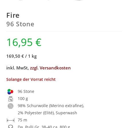
Fire
96 Stone
16,95
€
169,50 €
/
1 kg
inkl. MwSt,
zzgl. Versandkosten
Solange der Vorrat reicht
96 Stone
100 g
98% Schurwolle (Merino extrafine),
2% Polyester (Elité), Superwash
75 m
Da. Pulli Gr. 38-40 ca. 800 g