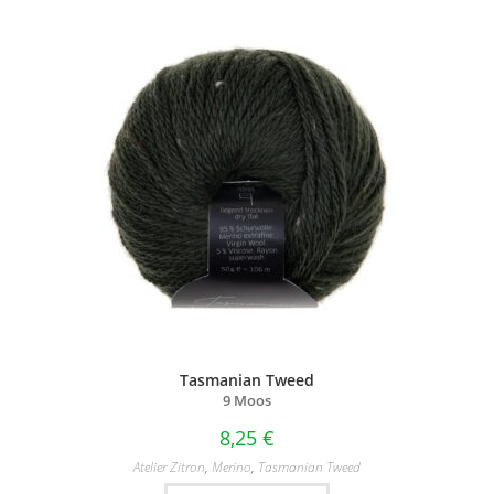
Tasmanian Tweed
9 Moos
8,25
€
Atelier Zitron
,
Merino
,
Tasmanian Tweed