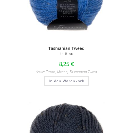
Tasmanian Tweed
11 Blau
8,25
€
Atelier Zitron
,
Merino
,
Tasmanian Tweed
In den Warenkorb