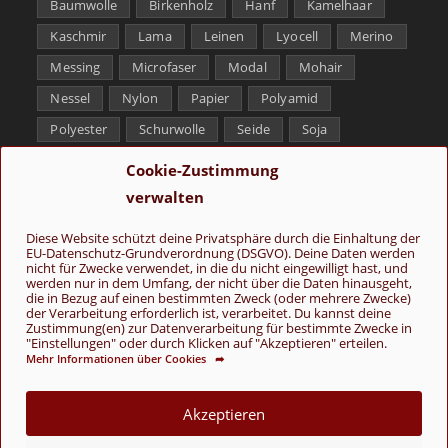
Baumwolle
Birkenholz
Hanf
Kamelhaar
Kaschmir
Lama
Leinen
Lyocell
Merino
Messing
Microfaser
Modal
Mohair
Nessel
Nylon
Papier
Polyamid
Polyester
Schurwolle
Seide
Soja
Superwash
Tencel
Viskose
Weißbronze
Cookie-Zustimmung
Wolle
Yak
verwalten
Folge uns
Diese Website schützt deine Privatsphäre durch die Einhaltung der
EU-Datenschutz-Grundverordnung (DSGVO). Deine Daten werden
nicht für Zwecke verwendet, in die du nicht eingewilligt hast, und
werden nur in dem Umfang, der nicht über die Daten hinausgeht,
die in Bezug auf einen bestimmten Zweck (oder mehrere Zwecke)
der Verarbeitung erforderlich ist, verarbeitet. Du kannst deine
Zustimmung(en) zur Datenverarbeitung für bestimmte Zwecke in
"Einstellungen" oder durch Klicken auf "Akzeptieren" erteilen.
Mehr Informationen über Cookies ➦
AGB
Kontakt
Über uns
Datenschutz
Impressum
Cookie-Richtlinie (EU)
Akzeptieren
© Copyright 2026 - Wolle & Schönes