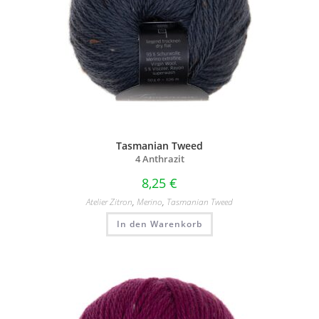
Tasmanian Tweed
4 Anthrazit
8,25
€
Atelier Zitron
,
Merino
,
Tasmanian Tweed
In den Warenkorb