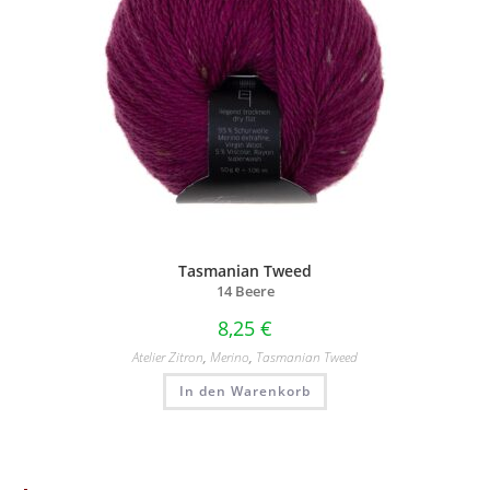
Tasmanian Tweed
14 Beere
8,25
€
Atelier Zitron
,
Merino
,
Tasmanian Tweed
In den Warenkorb