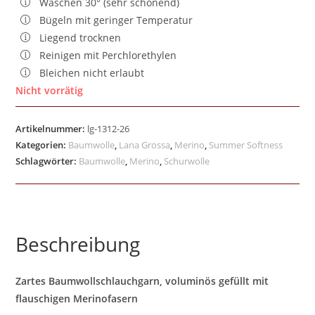
Waschen 30° (sehr schonend)
Bügeln mit geringer Temperatur
Liegend trocknen
Reinigen mit Perchlorethylen
Bleichen nicht erlaubt
Nicht vorrätig
Artikelnummer:
lg-1312-26
Kategorien:
Baumwolle
,
Lana Grossa
,
Merino
,
Summer Softness
Schlagwörter:
Baumwolle
,
Merino
,
Schurwolle
Beschreibung
Zartes Baumwollschlauchgarn, voluminös gefüllt mit
flauschigen Merinofasern