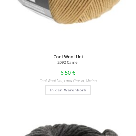
Cool Wool Uni
2092 Camel
6,50
€
Cool Wool Uni
,
Lana Grossa
,
Merino
In den Warenkorb