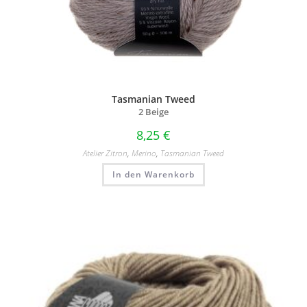
Tasmanian Tweed
2 Beige
8,25
€
Atelier Zitron
,
Merino
,
Tasmanian Tweed
In den Warenkorb