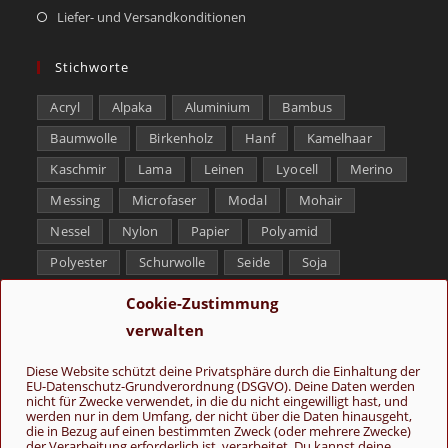
Liefer- und Versandkonditionen
Stichworte
Acryl
Alpaka
Aluminium
Bambus
Baumwolle
Birkenholz
Hanf
Kamelhaar
Kaschmir
Lama
Leinen
Lyocell
Merino
Messing
Microfaser
Modal
Mohair
Nessel
Nylon
Papier
Polyamid
Polyester
Schurwolle
Seide
Soja
Superwash
Tencel
Viskose
Weißbronze
Cookie-Zustimmung
Wolle
Yak
verwalten
Folge uns
Diese Website schützt deine Privatsphäre durch die Einhaltung der
EU-Datenschutz-Grundverordnung (DSGVO). Deine Daten werden
nicht für Zwecke verwendet, in die du nicht eingewilligt hast, und
werden nur in dem Umfang, der nicht über die Daten hinausgeht,
die in Bezug auf einen bestimmten Zweck (oder mehrere Zwecke)
der Verarbeitung erforderlich ist, verarbeitet. Du kannst deine