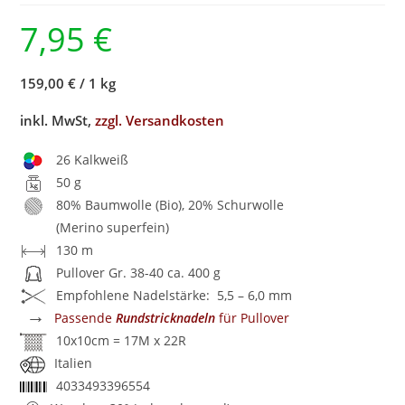
7,95
€
159,00 €
/
1 kg
inkl. MwSt,
zzgl. Versandkosten
26 Kalkweiß
50 g
80% Baumwolle (Bio), 20% Schurwolle
(Merino superfein)
130 m
Pullover Gr. 38-40 ca. 400 g
Empfohlene Nadelstärke: 5,5 – 6,0 mm
→
Passende
Rundstricknadeln
für Pullover
10x10cm = 17M x 22R
Italien
4033493396554