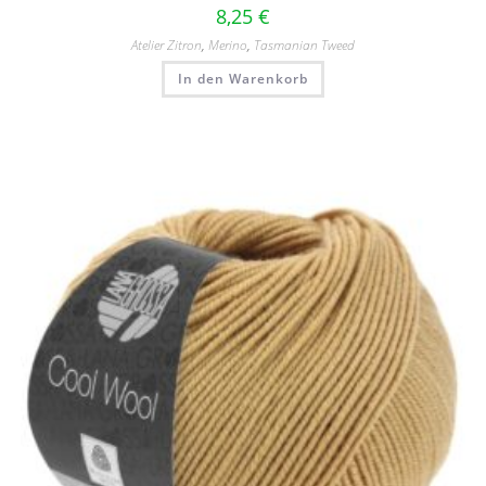
8,25
€
Atelier Zitron
,
Merino
,
Tasmanian Tweed
In den Warenkorb