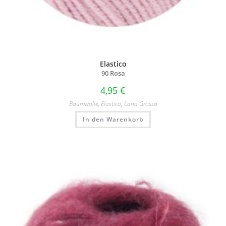
Elastico
90 Rosa
4,95
€
Baumwolle
,
Elastico
,
Lana Grossa
In den Warenkorb