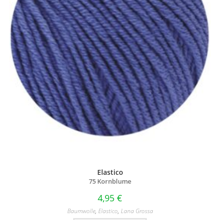
Elastico
75 Kornblume
4,95
€
Baumwolle
,
Elastico
,
Lana Grossa