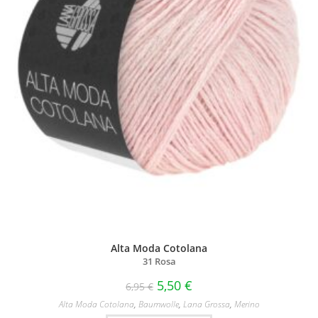
Alta Moda Cotolana
31 Rosa
5,50
€
6,95
€
Alta Moda Cotolana
,
Baumwolle
,
Lana Grossa
,
Merino