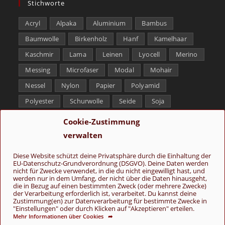
Stichworte
Acryl
Alpaka
Aluminium
Bambus
Baumwolle
Birkenholz
Hanf
Kamelhaar
Kaschmir
Lama
Leinen
Lyocell
Merino
Messing
Microfaser
Modal
Mohair
Nessel
Nylon
Papier
Polyamid
Polyester
Schurwolle
Seide
Soja
Superwash
Tencel
Viskose
Weißbronze
Cookie-Zustimmung
Wolle
Yak
verwalten
Folge uns
Diese Website schützt deine Privatsphäre durch die Einhaltung der
EU-Datenschutz-Grundverordnung (DSGVO). Deine Daten werden
nicht für Zwecke verwendet, in die du nicht eingewilligt hast, und
werden nur in dem Umfang, der nicht über die Daten hinausgeht,
die in Bezug auf einen bestimmten Zweck (oder mehrere Zwecke)
der Verarbeitung erforderlich ist, verarbeitet. Du kannst deine
Zustimmung(en) zur Datenverarbeitung für bestimmte Zwecke in
"Einstellungen" oder durch Klicken auf "Akzeptieren" erteilen.
Mehr Informationen über Cookies ➦