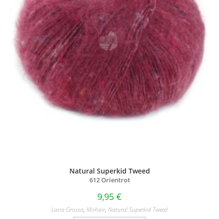
Natural Superkid Tweed
612 Orientrot
9,95
€
Lana Grossa
,
Mohair
,
Natural Superkid Tweed