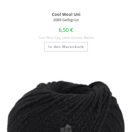
Cool Wool Uni
2089 Gelbgrün
6,50
€
Cool Wool Uni
,
Lana Grossa
,
Merino
In den Warenkorb