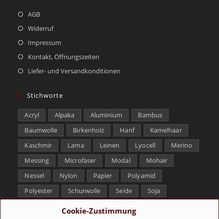
AGB
Widerruf
Impressum
Kontakt, Öffnungszeiten
Liefer- und Versandkonditionen
Stichworte
Acryl
Alpaka
Aluminium
Bambus
Baumwolle
Birkenholz
Hanf
Kamelhaar
Kaschmir
Lama
Leinen
Lyocell
Merino
Messing
Microfaser
Modal
Mohair
Nessel
Nylon
Papier
Polyamid
Polyester
Schurwolle
Seide
Soja
Superwash
Tencel
Viskose
Weißbronze
Cookie-Zustimmung