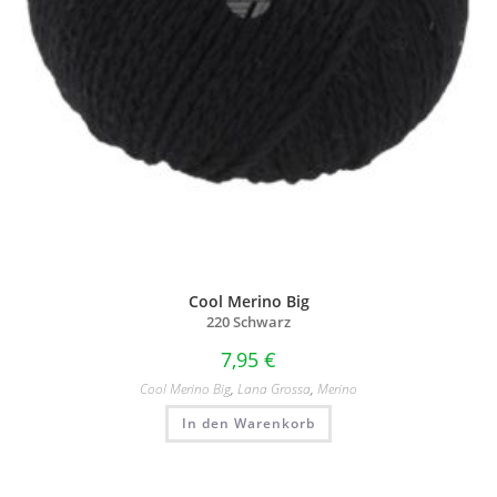
Cool Merino Big
220 Schwarz
7,95
€
Cool Merino Big
,
Lana Grossa
,
Merino
In den Warenkorb