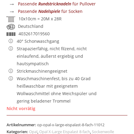
→
Passende
Rundstricknadeln
für Pullover
→
Passende
Nadelspiele
für Socken
10x10cm = 20M x 28R
Deutschland
4032617019560
40° Schonwaschgang
Strapazierfähig, nicht filzend, nicht
einlaufend, äußerst ergiebig und
hautsympatisch
Strickmaschinengeeignet
Waschmaschinenfest, bis zu 40 Grad
heißwaschbar mit geeignetem
Wollwaschmittel ohne Weichspüler und
gering beladener Trommel
Nicht vorrätig
Artikelnummer:
op-opal-x-large-eispalast-8-fach-11012
Kategorien:
Opal
,
Opal X-Large Eispalast 8-fach
,
Sockenwolle