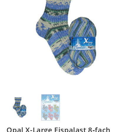
Opal X-Large Eispalast 8‑fach