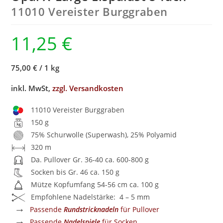
11010 Vereister Burggraben
11,25
€
75,00 €
/
1 kg
inkl. MwSt,
zzgl. Versandkosten
11010 Vereister Burggraben
150 g
75% Schurwolle (Superwash), 25% Polyamid
320 m
Da. Pullover Gr. 36-40 ca. 600-800 g
Socken bis Gr. 46 ca. 150 g
Mütze Kopfumfang 54-56 cm ca. 100 g
Empfohlene Nadelstärke: 4 – 5 mm
→
Passende
Rundstricknadeln
für Pullover
→
Passende
Nadelspiele
für Socken