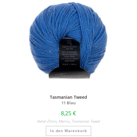
Tasmanian Tweed
11 Blau
8,25
€
Atelier Zitron
,
Merino
,
Tasmanian Tweed
In den Warenkorb