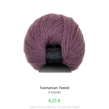
Tasmanian Tweed
6 Violett
8,25
€
Atelier Zitron
,
Merino
,
Tasmanian Tweed