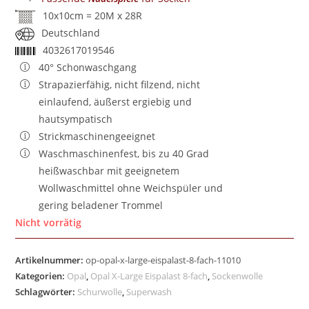
10x10cm = 20M x 28R
Deutschland
4032617019546
40° Schonwaschgang
Strapazierfähig, nicht filzend, nicht
einlaufend, äußerst ergiebig und
hautsympatisch
Strickmaschinengeeignet
Waschmaschinenfest, bis zu 40 Grad
heißwaschbar mit geeignetem
Wollwaschmittel ohne Weichspüler und
gering beladener Trommel
Nicht vorrätig
Artikelnummer:
op-opal-x-large-eispalast-8-fach-11010
Kategorien:
Opal
,
Opal X-Large Eispalast 8-fach
,
Sockenwolle
Schlagwörter:
Schurwolle
,
Superwash