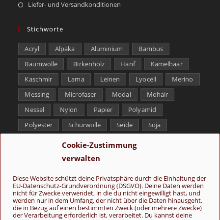
Liefer- und Versandkonditionen
Stichworte
Acryl
Alpaka
Aluminium
Bambus
Baumwolle
Birkenholz
Hanf
Kamelhaar
Kaschmir
Lama
Leinen
Lyocell
Merino
Messing
Microfaser
Modal
Mohair
Nessel
Nylon
Papier
Polyamid
Polyester
Schurwolle
Seide
Soja
Superwash
Tencel
Viskose
Weißbronze
Cookie-Zustimmung
Wolle
Yak
verwalten
Folge uns
Diese Website schützt deine Privatsphäre durch die Einhaltung der
EU-Datenschutz-Grundverordnung (DSGVO). Deine Daten werden
nicht für Zwecke verwendet, in die du nicht eingewilligt hast, und
werden nur in dem Umfang, der nicht über die Daten hinausgeht,
die in Bezug auf einen bestimmten Zweck (oder mehrere Zwecke)
der Verarbeitung erforderlich ist, verarbeitet. Du kannst deine