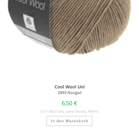
Cool Wool Uni
2093 Nougat
6,50
€
Cool Wool Uni
,
Lana Grossa
,
Merino
In den Warenkorb