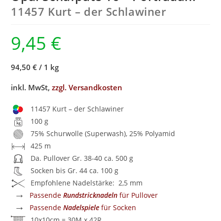
11457 Kurt – der Schlawiner
9,45
€
94,50 €
/
1 kg
inkl. MwSt,
zzgl. Versandkosten
11457 Kurt – der Schlawiner
100 g
75% Schurwolle (Superwash), 25% Polyamid
425 m
Da. Pullover Gr. 38-40 ca. 500 g
Socken bis Gr. 44 ca. 100 g
Empfohlene Nadelstärke: 2,5 mm
→
Passende
Rundstricknadeln
für Pullover
→
Passende
Nadelspiele
für Socken
10x10cm = 30M x 42R