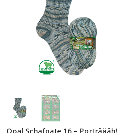
Opal Schafpate 16 – Porträääh!