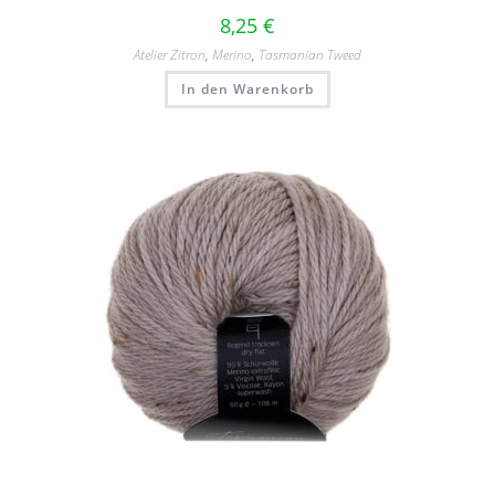
8,25
€
Atelier Zitron
,
Merino
,
Tasmanian Tweed
In den Warenkorb