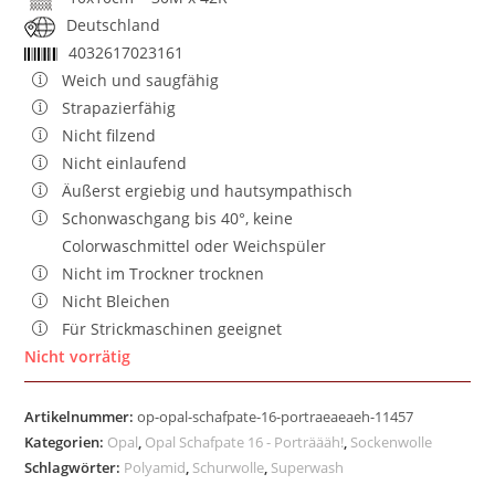
Deutschland
4032617023161
Weich und saugfähig
Strapazierfähig
Nicht filzend
Nicht einlaufend
Äußerst ergiebig und hautsympathisch
Schonwaschgang bis 40°, keine
Colorwaschmittel oder Weichspüler
Nicht im Trockner trocknen
Nicht Bleichen
Für Strickmaschinen geeignet
Nicht vorrätig
Artikelnummer:
op-opal-schafpate-16-portraeaeaeh-11457
Kategorien:
Opal
,
Opal Schafpate 16 - Porträääh!
,
Sockenwolle
Schlagwörter:
Polyamid
,
Schurwolle
,
Superwash