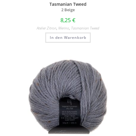
Tasmanian Tweed
2 Beige
8,25
€
Atelier Zitron
,
Merino
,
Tasmanian Tweed
In den Warenkorb