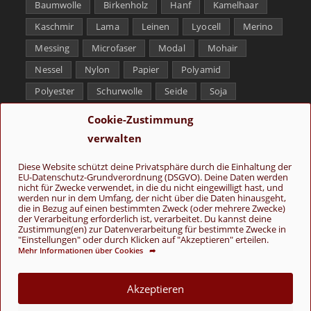
Baumwolle
Birkenholz
Hanf
Kamelhaar
Kaschmir
Lama
Leinen
Lyocell
Merino
Messing
Microfaser
Modal
Mohair
Nessel
Nylon
Papier
Polyamid
Polyester
Schurwolle
Seide
Soja
Superwash
Tencel
Viskose
Weißbronze
Cookie-Zustimmung
Wolle
Yak
verwalten
Folge uns
Diese Website schützt deine Privatsphäre durch die Einhaltung der
EU-Datenschutz-Grundverordnung (DSGVO). Deine Daten werden
nicht für Zwecke verwendet, in die du nicht eingewilligt hast, und
werden nur in dem Umfang, der nicht über die Daten hinausgeht,
die in Bezug auf einen bestimmten Zweck (oder mehrere Zwecke)
der Verarbeitung erforderlich ist, verarbeitet. Du kannst deine
Zustimmung(en) zur Datenverarbeitung für bestimmte Zwecke in
"Einstellungen" oder durch Klicken auf "Akzeptieren" erteilen.
Mehr Informationen über Cookies ➦
AGB
Kontakt
Über uns
Datenschutz
Impressum
Cookie-Richtlinie (EU)
Akzeptieren
© Copyright 2026 - Wolle & Schönes