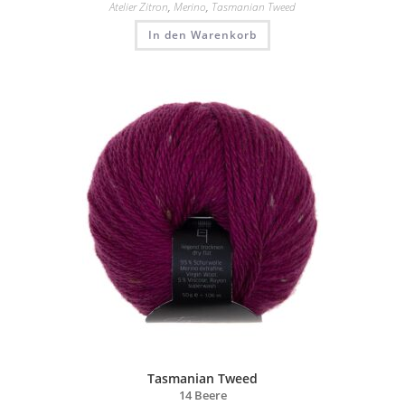
Atelier Zitron
,
Merino
,
Tasmanian Tweed
In den Warenkorb
Tasmanian Tweed
14 Beere