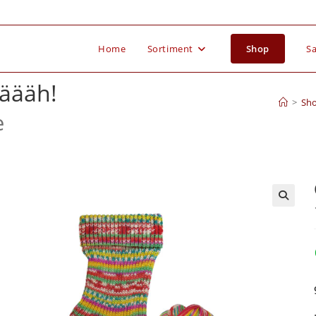
Home
Sortiment
Shop
Sa
räääh!
>
Sh
e