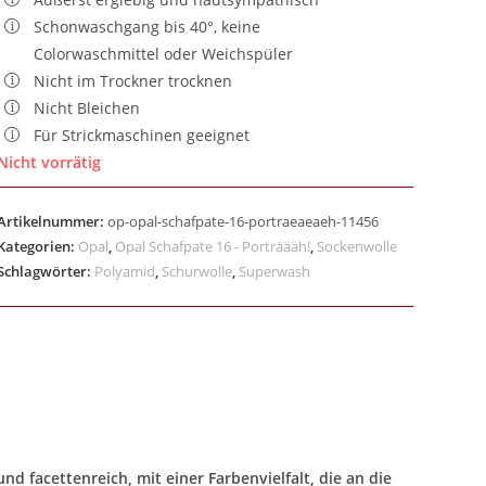
Schonwaschgang bis 40°, keine
Colorwaschmittel oder Weichspüler
Nicht im Trockner trocknen
Nicht Bleichen
Für Strickmaschinen geeignet
Nicht vorrätig
Artikelnummer:
op-opal-schafpate-16-portraeaeaeh-11456
Kategorien:
Opal
,
Opal Schafpate 16 - Porträääh!
,
Sockenwolle
Schlagwörter:
Polyamid
,
Schurwolle
,
Superwash
nd facettenreich, mit einer Farbenvielfalt, die an die