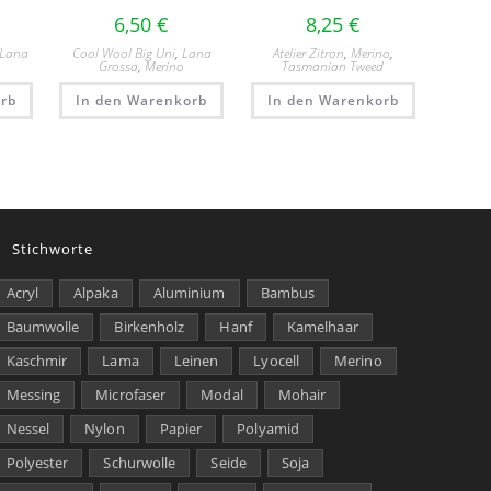
6,50
€
8,25
€
Lana
Cool Wool Big Uni
,
Lana
Atelier Zitron
,
Merino
,
Grossa
,
Merino
Tasmanian Tweed
rb
In den Warenkorb
In den Warenkorb
Stichworte
Acryl
Alpaka
Aluminium
Bambus
Baumwolle
Birkenholz
Hanf
Kamelhaar
Kaschmir
Lama
Leinen
Lyocell
Merino
Messing
Microfaser
Modal
Mohair
Nessel
Nylon
Papier
Polyamid
Polyester
Schurwolle
Seide
Soja