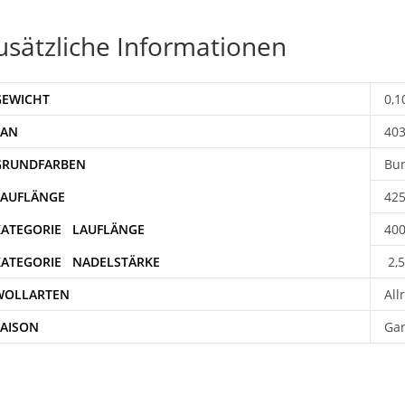
usätzliche Informationen
GEWICHT
0,1
EAN
40
Bun
42
400
2,5
WOLLARTEN
All
SAISON
Gan