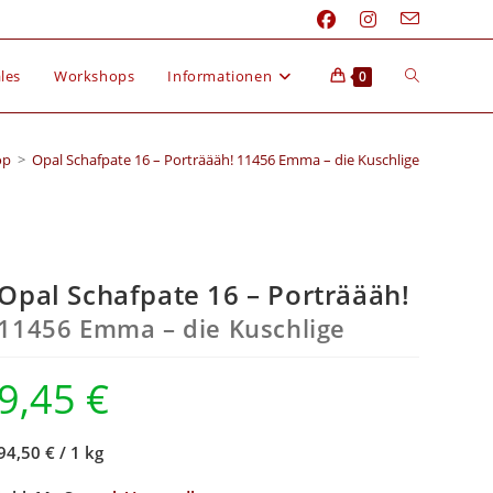
les
Workshops
Informationen
0
op
>
Opal Schafpate 16 – Porträääh! 11456 Emma – die Kuschlige
Opal Schafpate 16 – Porträääh!
11456 Emma – die Kuschlige
9,45
€
94,50 €
/
1 kg