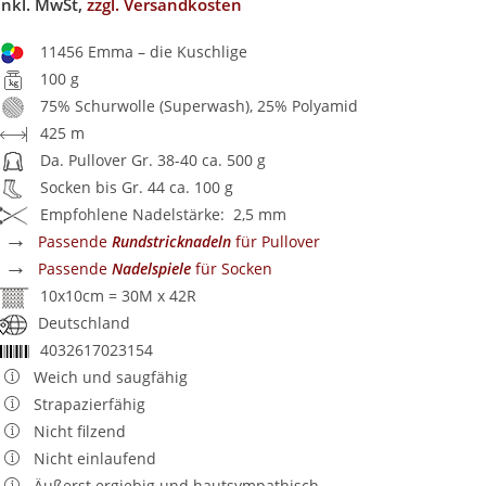
inkl. MwSt,
zzgl. Versandkosten
11456 Emma – die Kuschlige
100 g
75% Schurwolle (Superwash), 25% Polyamid
425 m
Da. Pullover Gr. 38-40 ca. 500 g
Socken bis Gr. 44 ca. 100 g
Empfohlene Nadelstärke: 2,5 mm
→
Passende
Rundstricknadeln
für Pullover
→
Passende
Nadelspiele
für Socken
10x10cm = 30M x 42R
Deutschland
4032617023154
Weich und saugfähig
Strapazierfähig
Nicht filzend
Nicht einlaufend
Äußerst ergiebig und hautsympathisch