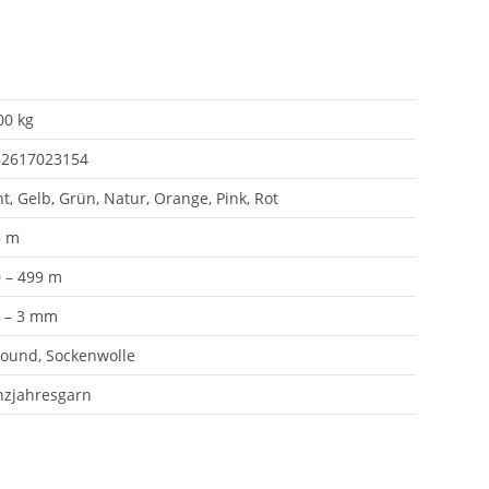
00 kg
32617023154
t, Gelb, Grün, Natur, Orange, Pink, Rot
5 m
 – 499 m
 – 3 mm
round, Sockenwolle
zjahresgarn