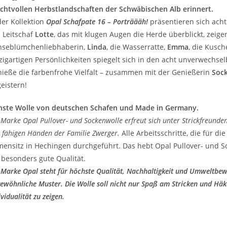
chtvollen Herbstlandschaften der Schwäbischen Alb erinnert.
der Kollektion
Opal Schafpate 16 – Porträääh!
präsentieren sich ach
 Leitschaf
Lotte
, das mit klugen Augen die Herde überblickt, zeig
nseblümchenliebhaberin,
Linda
, die Wasserratte,
Emma
, die Kusch
zigartigen Persönlichkeiten spiegelt sich in den acht unverwechsel
ieße die farbenfrohe Vielfalt – zusammen mit der Genießerin
Soc
eistern!
nste Wolle von deutschen Schafen und Made in Germany.
 Marke Opal Pullover- und Sockenwolle erfreut sich unter Strickfreunden 
 fähigen Händen der Familie Zwerger.
Alle Arbeitsschritte, die für d
mensitz in Hechingen durchgeführt. Das hebt Opal Pullover- und S
 besonders gute Qualität.
 Marke Opal steht für höchste Qualität, Nachhaltigkeit und Umweltbew
ewöhnliche Muster. Die Wolle soll nicht nur Spaß am Stricken und Hä
ividualität zu zeigen.