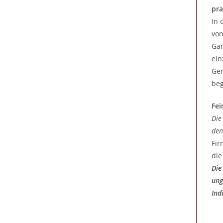
pra
In 
von
Gä
ein
Gen
beg
Fei
Die
den
Fir
die
Die
ung
Ind