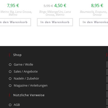
7,95
€
4,50
€
8,95
€
5,95
€
 Merino Big
,
Lana Grossa
,
Bingo Mélange/​Uni
,
Lana
Baumwolle
,
Ecopuno
,
Merino
Grossa
,
Merino
Grossa
In den Warenkorb
In den Warenkorb
In den Warenko
Shop
Garne / Wolle
Sales / Angebote
Nadeln / Zubehör
Magazine / Anleitungen
Nützliche Verweise
AGB