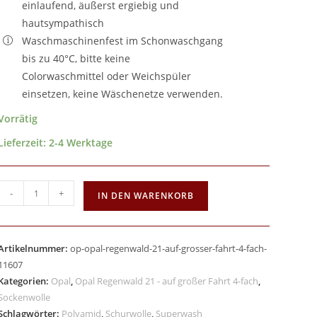
einlaufend, äußerst ergiebig und
hautsympathisch
Waschmaschinenfest im Schonwaschgang
bis zu 40°C, bitte keine
Colorwaschmittel oder Weichspüler
einsetzen, keine Wäschenetze verwenden.
Vorrätig
Lieferzeit:
2-4 Werktage
-
+
IN DEN WARENKORB
Artikelnummer:
op-opal-regenwald-21-auf-grosser-fahrt-4-fach-
11607
Kategorien:
Opal
,
Opal Regenwald 21 - auf großer Fahrt 4-fach
,
Sockenwolle
Schlagwörter:
Polyamid
,
Schurwolle
,
Superwash