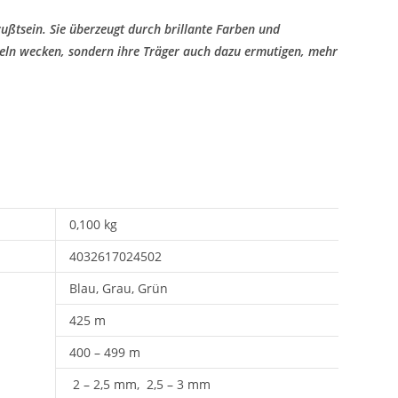
ußtsein. Sie überzeugt durch brillante Farben und
keln wecken, sondern ihre Träger auch dazu ermutigen, mehr
0,100 kg
4032617024502
Blau, Grau, Grün
425 m
400 – 499 m
2 – 2,5 mm, 2,5 – 3 mm