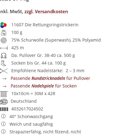
inkl. MwSt,
zzgl. Versandkosten
11607 Die Rettungsringstrickerin
100 g
75% Schurwolle (Superwash), 25% Polyamid
425 m
Da. Pullover Gr. 38-40 ca. 500 g
Socken bis Gr. 44 ca. 100 g
Empfohlene Nadelstärke: 2 – 3 mm
→
Passende
Rundstricknadeln
für Pullover
→
Passende
Nadelspiele
für Socken
10x10cm = 30M x 42R
Deutschland
4032617024502
40° Schonwaschgang
Weich und saugfähig
Strapazierfähig, nicht filzend, nicht