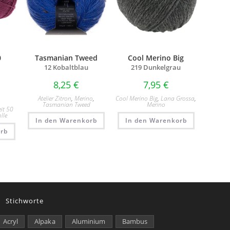
0
Tasmanian Tweed
Cool Merino Big
12 Kobaltblau
219 Dunkelgrau
8,25
€
7,95
€
Atelier Zitron
,
Merino
,
Cool Merino Big
,
Lana Grossa
,
Tasmanian Tweed
Merino
it 50
lle
In den Warenkorb
In den Warenkorb
rb
Stichworte
Acryl
Alpaka
Aluminium
Bambus