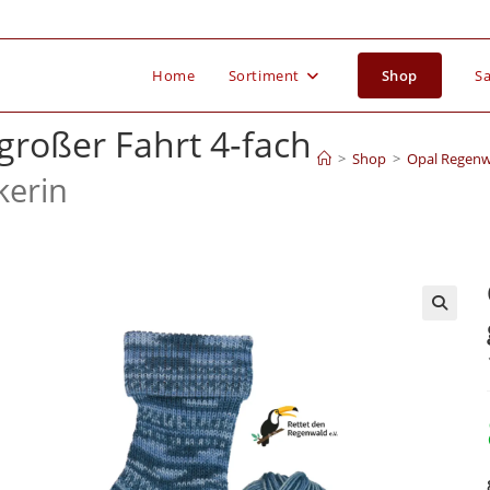
Home
Sortiment
Shop
Sa
großer Fahrt 4‑fach
>
Shop
>
Opal Regenwa
kerin