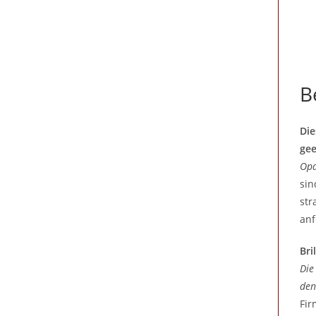
B
Die
gee
Opa
sin
str
anf
Bri
Die
den
Fir