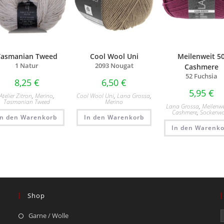
Tasmanian Tweed
Cool Wool Uni
Meilenweit 5
1 Natur
2093 Nougat
Cashmere
52 Fuchsia
8,25
€
6,50
€
5,95
€
Atelier Zitron
,
Merino
,
Cool Wool Uni
,
Lana Grossa
,
Tasmanian Tweed
Merino
Lana Grossa
,
Meilenwe
Cashmere
,
Sockenwo
In den Warenkorb
In den Warenkorb
In den Warenko
Shop
Garne / Wolle