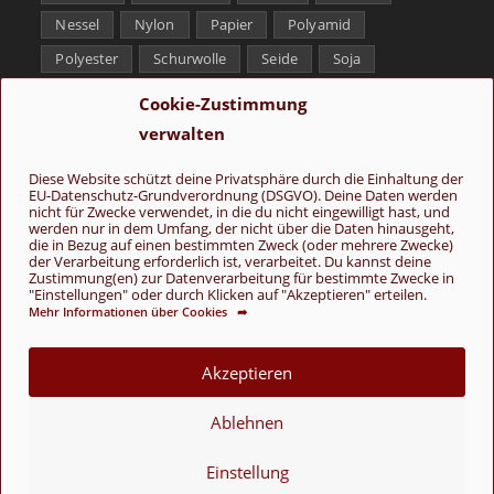
Nessel
Nylon
Papier
Polyamid
Polyester
Schurwolle
Seide
Soja
Superwash
Tencel
Viskose
Weißbronze
Cookie-Zustimmung
Wolle
Yak
verwalten
Folge uns
Diese Website schützt deine Privatsphäre durch die Einhaltung der
EU-Datenschutz-Grundverordnung (DSGVO). Deine Daten werden
nicht für Zwecke verwendet, in die du nicht eingewilligt hast, und
werden nur in dem Umfang, der nicht über die Daten hinausgeht,
die in Bezug auf einen bestimmten Zweck (oder mehrere Zwecke)
der Verarbeitung erforderlich ist, verarbeitet. Du kannst deine
Zustimmung(en) zur Datenverarbeitung für bestimmte Zwecke in
"Einstellungen" oder durch Klicken auf "Akzeptieren" erteilen.
Mehr Informationen über Cookies ➦
AGB
Kontakt
Über uns
Datenschutz
Impressum
Cookie-Richtlinie (EU)
Akzeptieren
© Copyright 2026 - Wolle & Schönes
Ablehnen
VERTRAG WIDERRUFEN
Einstellung