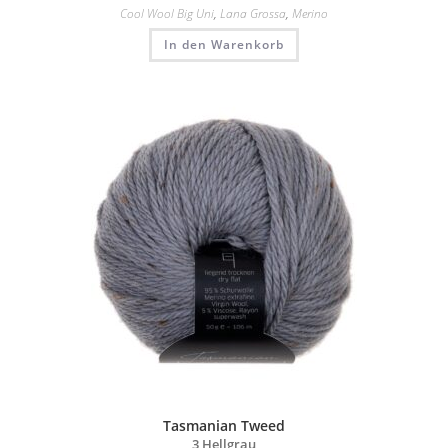
Cool Wool Big Uni
,
Lana Grossa
,
Merino
In den Warenkorb
Tasmanian Tweed
3 Hellgrau