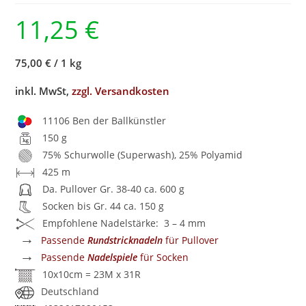
11,25
€
75,00 €
/
1 kg
inkl. MwSt,
zzgl. Versandkosten
11106 Ben der Ballkünstler
150 g
75% Schurwolle (Superwash), 25% Polyamid
425 m
Da. Pullover Gr. 38-40 ca. 600 g
Socken bis Gr. 44 ca. 150 g
Empfohlene Nadelstärke: 3 – 4 mm
→
Passende
Rundstricknadeln
für Pullover
→
Passende
Nadelspiele
für Socken
10x10cm = 23M x 31R
Deutschland