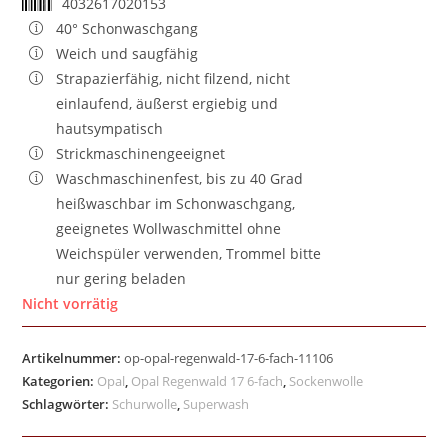
4032617020153
40° Schonwaschgang
Weich und saugfähig
Strapazierfähig, nicht filzend, nicht
einlaufend, äußerst ergiebig und
hautsympatisch
Strickmaschinengeeignet
Waschmaschinenfest, bis zu 40 Grad
heißwaschbar im Schonwaschgang,
geeignetes Wollwaschmittel ohne
Weichspüler verwenden, Trommel bitte
nur gering beladen
Nicht vorrätig
Artikelnummer:
op-opal-regenwald-17-6-fach-11106
Kategorien:
Opal
,
Opal Regenwald 17 6-fach
,
Sockenwolle
Schlagwörter:
Schurwolle
,
Superwash