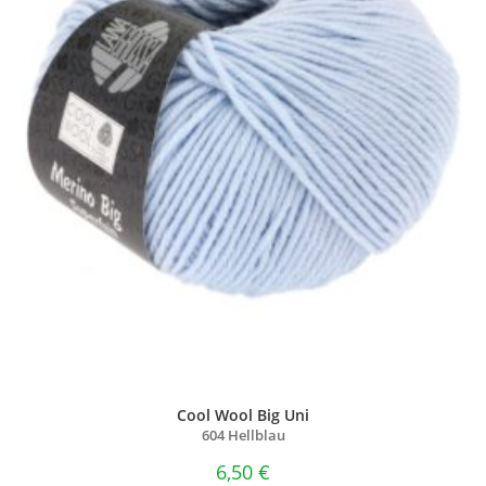
Cool Wool Big Uni
604 Hellblau
6,50
€