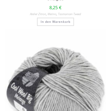
8,25
€
Atelier Zitron
,
Merino
,
Tasmanian Tweed
In den Warenkorb