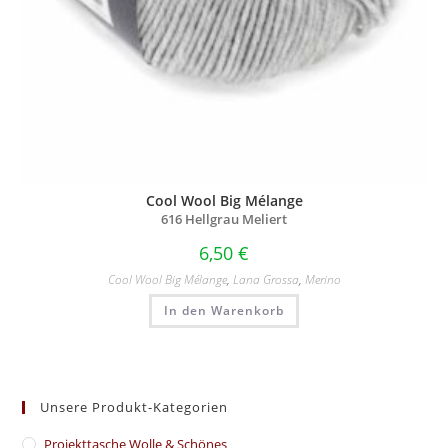
Cool Wool Big Mélange
616 Hellgrau Meliert
6,50
€
Cool Wool Big Mélange
,
Lana Grossa
,
Merino
In den Warenkorb
Unsere Produkt-Kategorien
​Projekttasche Wolle & Schönes