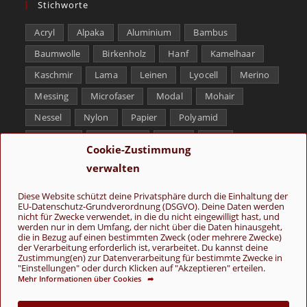
Stichworte
Acryl
Alpaka
Aluminium
Bambus
Baumwolle
Birkenholz
Hanf
Kamelhaar
Kaschmir
Lama
Leinen
Lyocell
Merino
Messing
Microfaser
Modal
Mohair
Nessel
Nylon
Papier
Polyamid
Polyester
Schurwolle
Seide
Soja
Cookie-Zustimmung
Superwash
Tencel
Viskose
Weißbronze
verwalten
Wolle
Yak
Diese Website schützt deine Privatsphäre durch die Einhaltung der
EU-Datenschutz-Grundverordnung (DSGVO). Deine Daten werden
Folge uns
nicht für Zwecke verwendet, in die du nicht eingewilligt hast, und
werden nur in dem Umfang, der nicht über die Daten hinausgeht,
die in Bezug auf einen bestimmten Zweck (oder mehrere Zwecke)
der Verarbeitung erforderlich ist, verarbeitet. Du kannst deine
Zustimmung(en) zur Datenverarbeitung für bestimmte Zwecke in
"Einstellungen" oder durch Klicken auf "Akzeptieren" erteilen.
Mehr Informationen über Cookies ➦