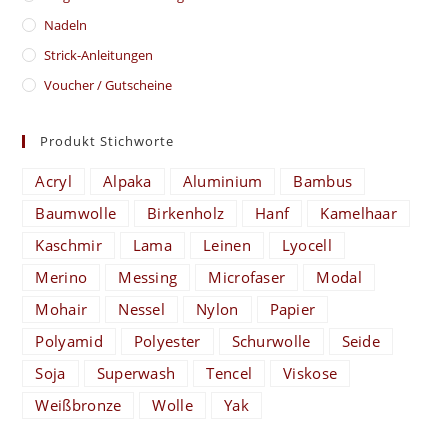
Nadeln
Strick-Anleitungen
Voucher / Gutscheine
Produkt Stichworte
Acryl
Alpaka
Aluminium
Bambus
Baumwolle
Birkenholz
Hanf
Kamelhaar
Kaschmir
Lama
Leinen
Lyocell
Merino
Messing
Microfaser
Modal
Mohair
Nessel
Nylon
Papier
Polyamid
Polyester
Schurwolle
Seide
Soja
Superwash
Tencel
Viskose
Weißbronze
Wolle
Yak