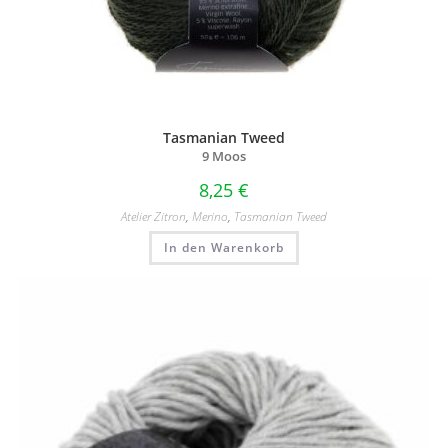
Tasmanian Tweed
9 Moos
8,25
€
Atelier Zitron
,
Merino
,
Tasmanian Tweed
In den Warenkorb