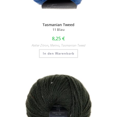
Tasmanian Tweed
11 Blau
8,25
€
Atelier Zitron
,
Merino
,
Tasmanian Tweed
In den Warenkorb