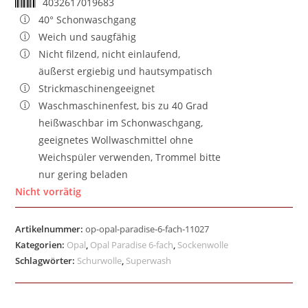
4032617019683
40° Schonwaschgang
Weich und saugfähig
Nicht filzend, nicht einlaufend,
äußerst ergiebig und hautsympatisch
Strickmaschinengeeignet
Waschmaschinenfest, bis zu 40 Grad
heißwaschbar im Schonwaschgang,
geeignetes Wollwaschmittel ohne
Weichspüler verwenden, Trommel bitte
nur gering beladen
Nicht vorrätig
Artikelnummer:
op-opal-paradise-6-fach-11027
Kategorien:
Opal
,
Opal Paradise 6-fach
,
Sockenwolle
Schlagwörter:
Schurwolle
,
Superwash