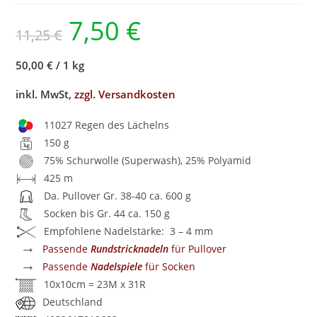
7,50
€
11,25
€
50,00 €
/
1 kg
inkl. MwSt,
zzgl. Versandkosten
11027 Regen des Lächelns
150 g
75% Schurwolle (Superwash), 25% Polyamid
425 m
Da. Pullover Gr. 38-40 ca. 600 g
Socken bis Gr. 44 ca. 150 g
Empfohlene Nadelstärke: 3 – 4 mm
→
Passende
Rundstricknadeln
für Pullover
→
Passende
Nadelspiele
für Socken
10x10cm = 23M x 31R
Deutschland