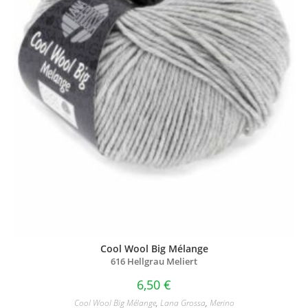
Cool Wool Big Mélange
616 Hellgrau Meliert
6,50
€
Cool Wool Big Mélange
,
Lana Grossa
,
Merino