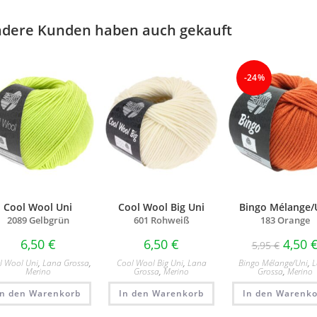
dere Kunden haben auch gekauft
-24%
Cool Wool Uni
Cool Wool Big Uni
Bingo Mélange/
2089 Gelbgrün
601 Rohweiß
183 Orange
6,50
€
6,50
€
4,50
5,95
€
l Wool Uni
,
Lana Grossa
,
Cool Wool Big Uni
,
Lana
Bingo Mélange/​Uni
,
Merino
Grossa
,
Merino
Grossa
,
Merino
In den Warenkorb
In den Warenkorb
In den Warenko