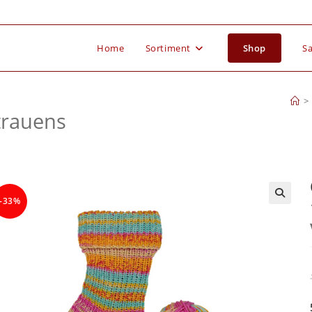
Home
Sortiment
Shop
Sa
>
trauens
-33%