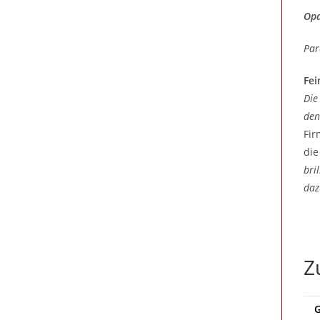
Opa
Par
Fei
Die
den
Fir
die
bri
daz
Z