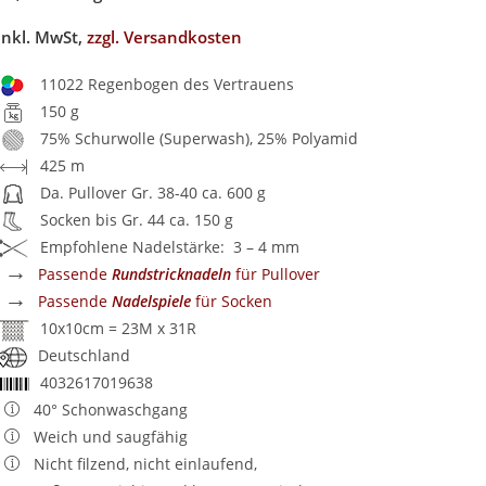
inkl. MwSt,
zzgl. Versandkosten
11022 Regenbogen des Vertrauens
150 g
75% Schurwolle (Superwash), 25% Polyamid
425 m
Da. Pullover Gr. 38-40 ca. 600 g
Socken bis Gr. 44 ca. 150 g
Empfohlene Nadelstärke: 3 – 4 mm
→
Passende
Rundstricknadeln
für Pullover
→
Passende
Nadelspiele
für Socken
10x10cm = 23M x 31R
Deutschland
4032617019638
40° Schonwaschgang
Weich und saugfähig
Nicht filzend, nicht einlaufend,