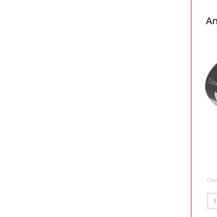
An
Coo