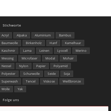
Stichworte
Acryl
Alpaka
Aluminium
Bambus
Baumwolle
Birkenholz
Hanf
Kamelhaar
Kaschmir
Lama
Leinen
Lyocell
Merino
Messing
Microfaser
Modal
Mohair
Nessel
Nylon
Papier
Polyamid
Polyester
Schurwolle
Seide
Soja
Superwash
Tencel
Viskose
Weißbronze
Wolle
Yak
Folge uns