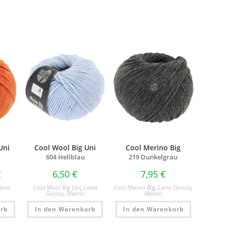
Uni
Cool Wool Big Uni
Cool Merino Big
604 Hellblau
219 Dunkelgrau
€
6,50
€
7,95
€
Lana
Cool Wool Big Uni
,
Lana
Cool Merino Big
,
Lana Grossa
,
Grossa
,
Merino
Merino
rb
In den Warenkorb
In den Warenkorb