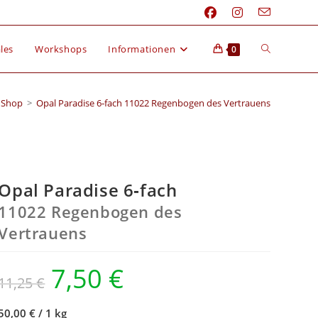
les
Workshops
Informationen
0
Shop
>
Opal Paradise 6‑fach 11022 Regenbogen des Vertrauens
Opal Paradise 6‑fach
11022 Regenbogen des
Vertrauens
7,50
€
11,25
€
50,00 €
/
1 kg