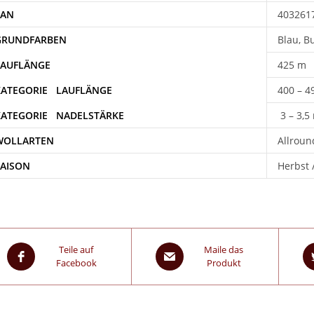
EAN
403261
Blau, Bu
425 m
400 – 4
3 – 3,5
WOLLARTEN
Allroun
SAISON
Herbst 
Teile auf
Maile das
Facebook
Produkt