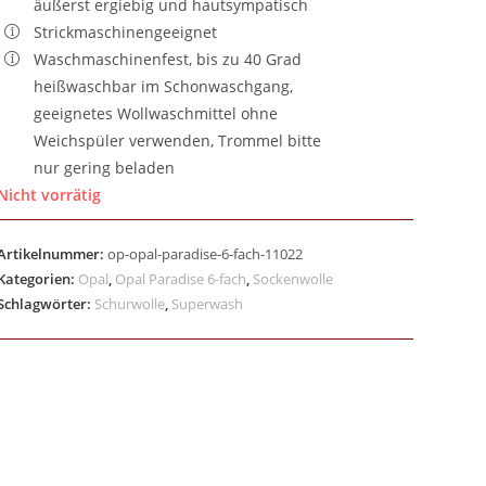
äußerst ergiebig und hautsympatisch
Strickmaschinengeeignet
Waschmaschinenfest, bis zu 40 Grad
heißwaschbar im Schonwaschgang,
geeignetes Wollwaschmittel ohne
Weichspüler verwenden, Trommel bitte
nur gering beladen
Nicht vorrätig
Artikelnummer:
op-opal-paradise-6-fach-11022
Kategorien:
Opal
,
Opal Paradise 6-fach
,
Sockenwolle
Schlagwörter:
Schurwolle
,
Superwash