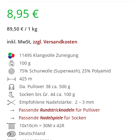
8,95
€
89,50 €
/
1 kg
inkl. MwSt,
zzgl. Versandkosten
11495 Klangvolle Zuneigung
100 g
75% Schurwolle (Superwash), 25% Polyamid
425 m
Da. Pullover 38 ca. 500 g
Socken bis Gr. 44 ca. 100 g
Empfohlene Nadelstärke: 2 – 3 mm
→
Passende
Rundstricknadeln
für Pullover
→
Passende
Nadelspiele
für Socken
10x10cm = 30M x 42R
Deutschland