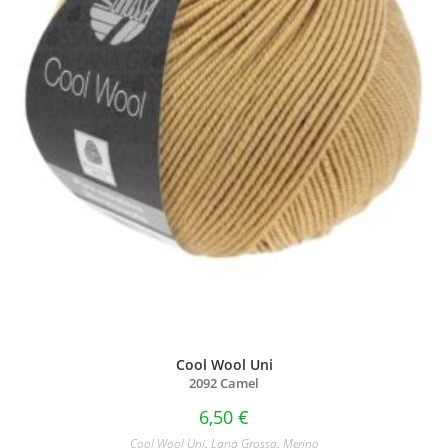
Cool Wool Uni
2092 Camel
6,50
€
Cool Wool Uni
,
Lana Grossa
,
Merino