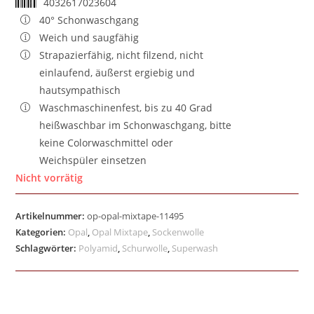
4032617023604
40° Schonwaschgang
Weich und saugfähig
Strapazierfähig, nicht filzend, nicht
einlaufend, äußerst ergiebig und
hautsympathisch
Waschmaschinenfest, bis zu 40 Grad
heißwaschbar im Schonwaschgang, bitte
keine Colorwaschmittel oder
Weichspüler einsetzen
Nicht vorrätig
Artikelnummer:
op-opal-mixtape-11495
Kategorien:
Opal
,
Opal Mixtape
,
Sockenwolle
Schlagwörter:
Polyamid
,
Schurwolle
,
Superwash