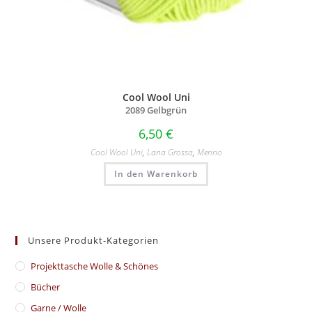
Cool Wool Uni
2089 Gelbgrün
6,50
€
Cool Wool Uni
,
Lana Grossa
,
Merino
In den Warenkorb
Unsere Produkt-Kategorien
​Projekttasche Wolle & Schönes
Bücher
Garne / Wolle