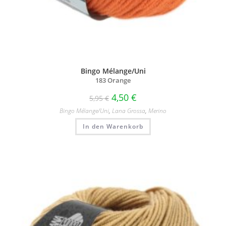
Bingo Mélange/Uni
183 Orange
4,50
€
5,95
€
Bingo Mélange/​Uni
,
Lana Grossa
,
Merino
In den Warenkorb