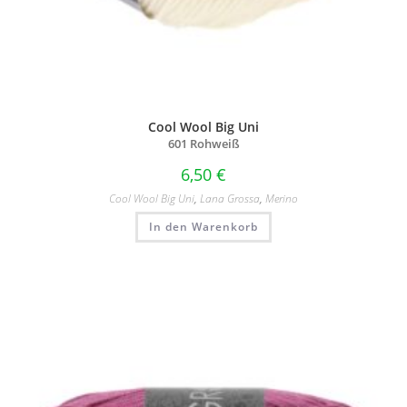
Cool Wool Big Uni
601 Rohweiß
6,50
€
Cool Wool Big Uni
,
Lana Grossa
,
Merino
In den Warenkorb