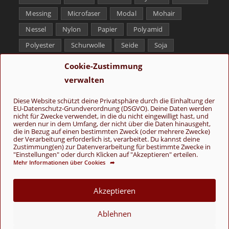
Messing
Microfaser
Modal
Mohair
Nessel
Nylon
Papier
Polyamid
Polyester
Schurwolle
Seide
Soja
Superwash
Tencel
Viskose
Weißbronze
Cookie-Zustimmung
Wolle
Yak
verwalten
Folge uns
Diese Website schützt deine Privatsphäre durch die Einhaltung der
EU-Datenschutz-Grundverordnung (DSGVO). Deine Daten werden
nicht für Zwecke verwendet, in die du nicht eingewilligt hast, und
werden nur in dem Umfang, der nicht über die Daten hinausgeht,
die in Bezug auf einen bestimmten Zweck (oder mehrere Zwecke)
der Verarbeitung erforderlich ist, verarbeitet. Du kannst deine
Zustimmung(en) zur Datenverarbeitung für bestimmte Zwecke in
"Einstellungen" oder durch Klicken auf "Akzeptieren" erteilen.
Mehr Informationen über Cookies ➦
AGB
Kontakt
Über uns
Datenschutz
Impressum
Cookie-Richtlinie (EU)
Akzeptieren
© Copyright 2026 - Wolle & Schönes
Ablehnen
VERTRAG WIDERRUFEN