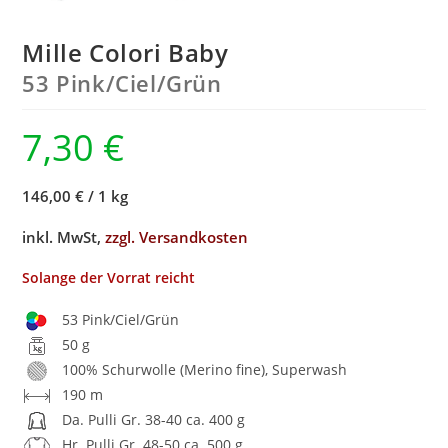
Mille Colori Baby
53 Pink/
Ciel/
Grün
7,30
€
146,00 €
/
1 kg
inkl. MwSt,
zzgl. Versandkosten
Solange der Vorrat reicht
53 Pink/Ciel/Grün
50 g
100% Schurwolle (Merino fine), Superwash
190 m
Da. Pulli Gr. 38-40 ca. 400 g
Hr. Pulli Gr. 48-50 ca. 500 g