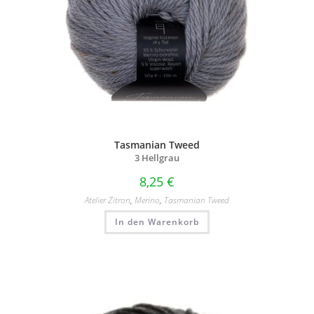
Tasmanian Tweed
3 Hellgrau
8,25
€
Atelier Zitron
,
Merino
,
Tasmanian Tweed
In den Warenkorb