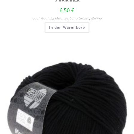
618 Anthrazit
6,50
€
Cool Wool Big Mélange
,
Lana Grossa
,
Merino
In den Warenkorb