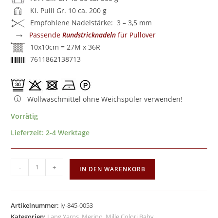
Ki. Pulli Gr. 10 ca. 200 g
Empfohlene Nadelstärke: 3 – 3,5 mm
→
Passende
Rundstricknadeln
für Pullover
10x10cm = 27M x 36R
7611862138713
Wollwaschmittel ohne Weichspüler verwenden!
Vorrätig
Lieferzeit:
2-4 Werktage
-
+
IN DEN WARENKORB
Artikelnummer:
ly-845-0053
Kategorien:
Lang Yarns
,
Merino
,
Mille Colori Baby