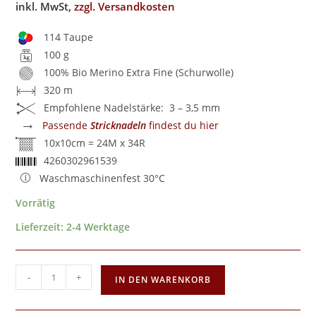
inkl. MwSt,
zzgl. Versandkosten
114 Taupe
100 g
100% Bio Merino Extra Fine (Schurwolle)
320 m
Empfohlene Nadelstärke: 3 – 3,5 mm
→
Passende
Stricknadeln
findest du hier
10x10cm = 24M x 34R
4260302961539
Waschmaschinenfest 30°C
Vorrätig
Lieferzeit:
2-4 Werktage
-
+
IN DEN WARENKORB