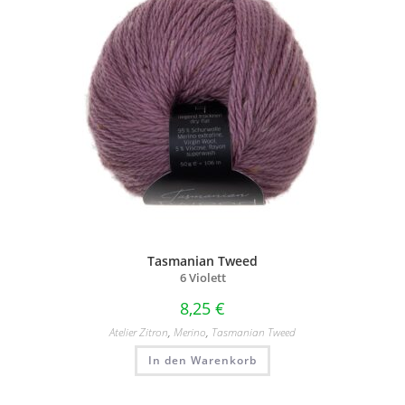
Tasmanian Tweed
6 Violett
8,25
€
Atelier Zitron
,
Merino
,
Tasmanian Tweed
In den Warenkorb