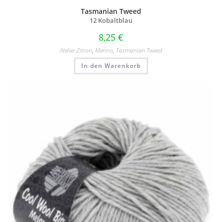
Tasmanian Tweed
12 Kobaltblau
8,25
€
Atelier Zitron
,
Merino
,
Tasmanian Tweed
In den Warenkorb