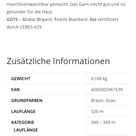
maschinenwaschbar gemacht. Das Garn riecht gut und ist
gesünder für die Haut.
GOTS
–
G
lobal
O
rganic
T
extile
S
tandard.
bio
zertifiziert
durch CERES-029
Zusätzliche Informationen
GEWICHT
0,100 kg
EAN
4260302961539
Braun, Grau
320 m
300 – 399 m