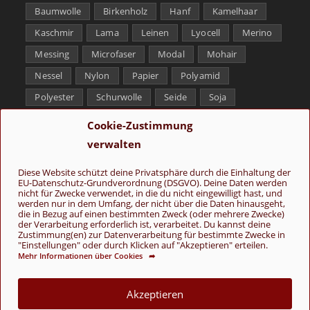
Baumwolle
Birkenholz
Hanf
Kamelhaar
Kaschmir
Lama
Leinen
Lyocell
Merino
Messing
Microfaser
Modal
Mohair
Nessel
Nylon
Papier
Polyamid
Polyester
Schurwolle
Seide
Soja
Superwash
Tencel
Viskose
Weißbronze
Cookie-Zustimmung
Wolle
Yak
verwalten
Folge uns
Diese Website schützt deine Privatsphäre durch die Einhaltung der
EU-Datenschutz-Grundverordnung (DSGVO). Deine Daten werden
nicht für Zwecke verwendet, in die du nicht eingewilligt hast, und
werden nur in dem Umfang, der nicht über die Daten hinausgeht,
die in Bezug auf einen bestimmten Zweck (oder mehrere Zwecke)
der Verarbeitung erforderlich ist, verarbeitet. Du kannst deine
Zustimmung(en) zur Datenverarbeitung für bestimmte Zwecke in
"Einstellungen" oder durch Klicken auf "Akzeptieren" erteilen.
Mehr Informationen über Cookies ➦
AGB
Kontakt
Über uns
Datenschutz
Impressum
Cookie-Richtlinie (EU)
Akzeptieren
© Copyright 2026 - Wolle & Schönes