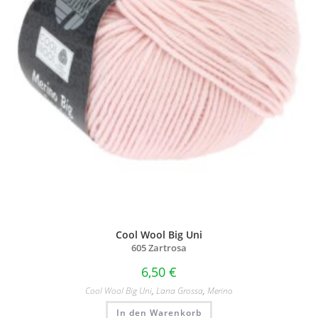
Cool Wool Big Uni
605 Zartrosa
6,50
€
Cool Wool Big Uni
,
Lana Grossa
,
Merino
In den Warenkorb