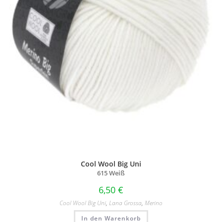
Cool Wool Big Uni
615 Weiß
6,50
€
Cool Wool Big Uni
,
Lana Grossa
,
Merino
In den Warenkorb