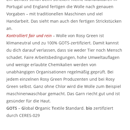
Portugal und England fertigen die Wolle nach genauen
Vorgaben – mit traditionellen Maschinen und viel
Handarbeit. Das sieht man auch den fertigen Strickstücken
an.
Kontrolliert fair und rein
– Wolle von Rosy Green ist
klimaneutral und zu 100% GOTS-zertifiziert. Damit kannst
du dich darauf verlassen, dass sie weder Tier noch Mensch
schadet. Faire Arbeitsbedingungen, hohe Umweltauflagen
und wenige erlaubte Chemikalien werden von
unabhängigen Organisationen regelmäßig geprüft. Bei
jedem einzelnen Rosy Green Produzenten und bei Rosy
Green selbst. Ganz ohne Chlor wird die Wolle zum Beispiel
maschinenwaschbar gemacht. Das Garn riecht gut und ist
gesünder für die Haut.
GOTS
–
G
lobal
O
rganic
T
extile
S
tandard.
bio
zertifiziert
durch CERES-029