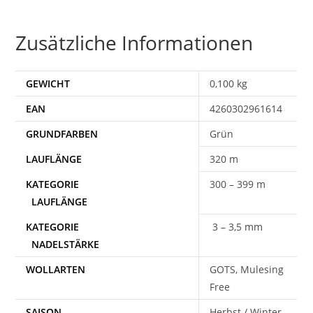
Zusätzliche Informationen
GEWICHT
0,100 kg
EAN
4260302961614
Grün
320 m
300 – 399 m
3 – 3,5 mm
WOLLARTEN
GOTS, Mulesing
Free
SAISON
Herbst / Winter