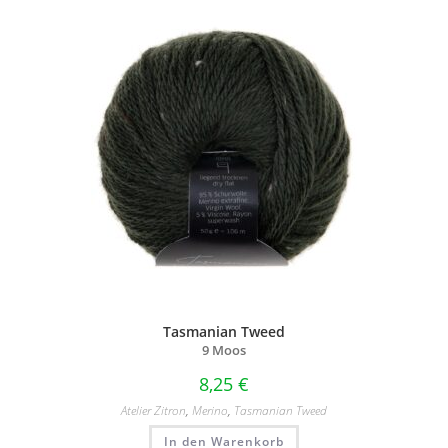
Tasmanian Tweed
9 Moos
8,25
€
Atelier Zitron
,
Merino
,
Tasmanian Tweed
In den Warenkorb