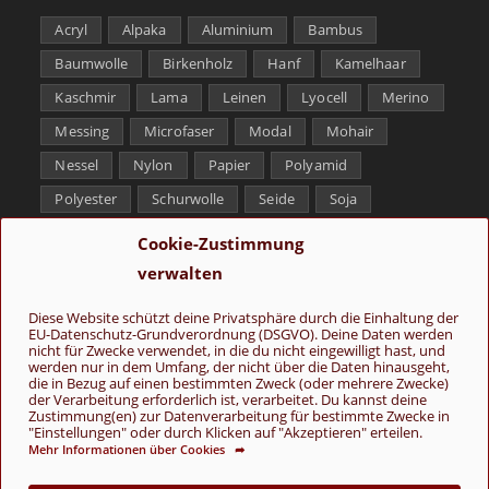
Acryl
Alpaka
Aluminium
Bambus
Baumwolle
Birkenholz
Hanf
Kamelhaar
Kaschmir
Lama
Leinen
Lyocell
Merino
Messing
Microfaser
Modal
Mohair
Nessel
Nylon
Papier
Polyamid
Polyester
Schurwolle
Seide
Soja
Superwash
Tencel
Viskose
Weißbronze
Cookie-Zustimmung
Wolle
Yak
verwalten
Folge uns
Diese Website schützt deine Privatsphäre durch die Einhaltung der
EU-Datenschutz-Grundverordnung (DSGVO). Deine Daten werden
nicht für Zwecke verwendet, in die du nicht eingewilligt hast, und
werden nur in dem Umfang, der nicht über die Daten hinausgeht,
die in Bezug auf einen bestimmten Zweck (oder mehrere Zwecke)
der Verarbeitung erforderlich ist, verarbeitet. Du kannst deine
Zustimmung(en) zur Datenverarbeitung für bestimmte Zwecke in
"Einstellungen" oder durch Klicken auf "Akzeptieren" erteilen.
Mehr Informationen über Cookies ➦
AGB
Kontakt
Über uns
Datenschutz
Impressum