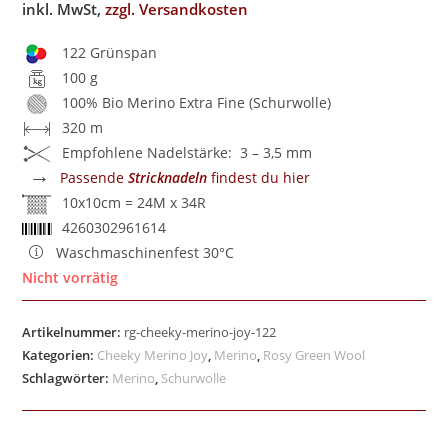
inkl. MwSt,
zzgl. Versandkosten
122 Grünspan
100 g
100% Bio Merino Extra Fine (Schurwolle)
320 m
Empfohlene Nadelstärke: 3 – 3,5 mm
→
Passende
Stricknadeln
findest du hier
10x10cm = 24M x 34R
4260302961614
Waschmaschinenfest 30°C
Nicht vorrätig
Artikelnummer:
rg-cheeky-merino-joy-122
Kategorien:
Cheeky Merino Joy
,
Merino
,
Rosy Green Wool
Schlagwörter:
Merino
,
Schurwolle