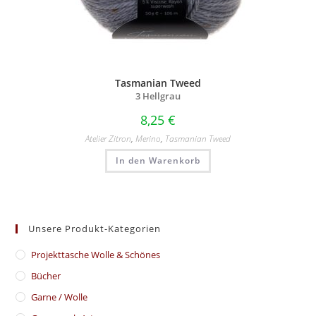
Tasmanian Tweed
3 Hellgrau
8,25
€
Atelier Zitron
,
Merino
,
Tasmanian Tweed
In den Warenkorb
Unsere Produkt-Kategorien
​Projekttasche Wolle & Schönes
Bücher
Garne / Wolle