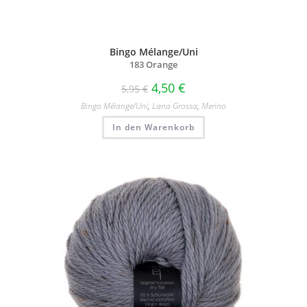
Bingo Mélange/Uni
183 Orange
4,50
€
5,95
€
Bingo Mélange/​Uni
,
Lana Grossa
,
Merino
In den Warenkorb