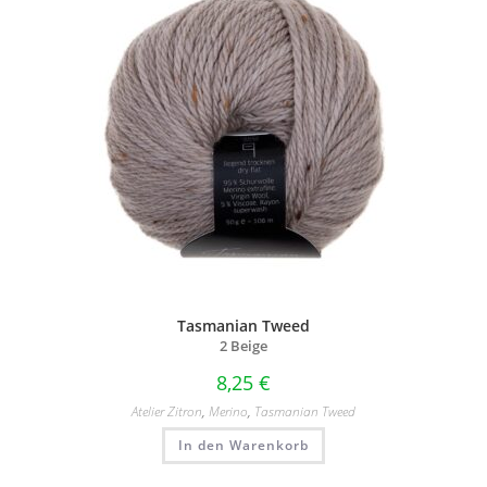
Tasmanian Tweed
2 Beige
8,25
€
Atelier Zitron
,
Merino
,
Tasmanian Tweed
In den Warenkorb