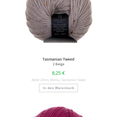
Tasmanian Tweed
2 Beige
8,25
€
Atelier Zitron
,
Merino
,
Tasmanian Tweed
In den Warenkorb