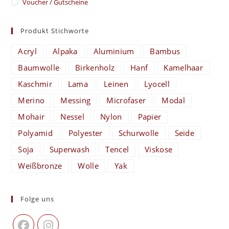
Voucher / Gutscheine
Produkt Stichworte
Acryl
Alpaka
Aluminium
Bambus
Baumwolle
Birkenholz
Hanf
Kamelhaar
Kaschmir
Lama
Leinen
Lyocell
Merino
Messing
Microfaser
Modal
Mohair
Nessel
Nylon
Papier
Polyamid
Polyester
Schurwolle
Seide
Soja
Superwash
Tencel
Viskose
Weißbronze
Wolle
Yak
Folge uns