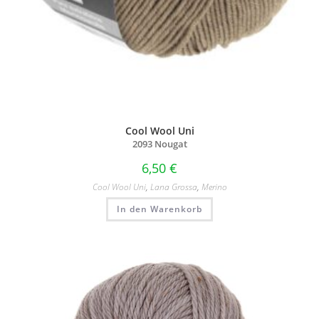
Cool Wool Uni
2093 Nougat
6,50
€
Cool Wool Uni
,
Lana Grossa
,
Merino
In den Warenkorb