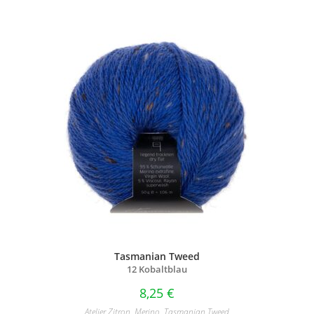
Tasmanian Tweed
12 Kobaltblau
8,25
€
Atelier Zitron
,
Merino
,
Tasmanian Tweed