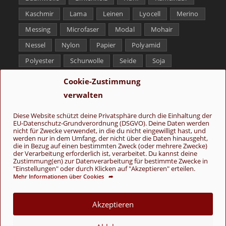
Kaschmir
Lama
Leinen
Lyocell
Merino
Messing
Microfaser
Modal
Mohair
Nessel
Nylon
Papier
Polyamid
Polyester
Schurwolle
Seide
Soja
Superwash
Tencel
Viskose
Weißbronze
Cookie-Zustimmung
Wolle
Yak
verwalten
Folge uns
Diese Website schützt deine Privatsphäre durch die Einhaltung der
EU-Datenschutz-Grundverordnung (DSGVO). Deine Daten werden
nicht für Zwecke verwendet, in die du nicht eingewilligt hast, und
werden nur in dem Umfang, der nicht über die Daten hinausgeht,
die in Bezug auf einen bestimmten Zweck (oder mehrere Zwecke)
der Verarbeitung erforderlich ist, verarbeitet. Du kannst deine
Zustimmung(en) zur Datenverarbeitung für bestimmte Zwecke in
"Einstellungen" oder durch Klicken auf "Akzeptieren" erteilen.
Mehr Informationen über Cookies ➦
AGB
Kontakt
Über uns
Datenschutz
Impressum
Cookie-Richtlinie (EU)
Akzeptieren
© Copyright 2026 - Wolle & Schönes