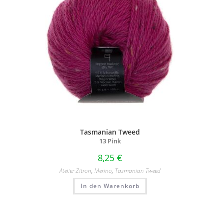
Tasmanian Tweed
13 Pink
8,25
€
Atelier Zitron
,
Merino
,
Tasmanian Tweed
In den Warenkorb