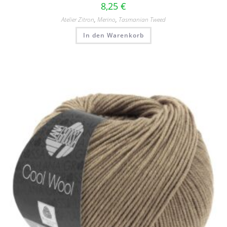
8,25
€
Atelier Zitron
,
Merino
,
Tasmanian Tweed
In den Warenkorb