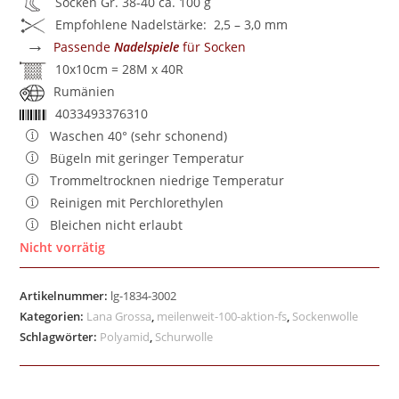
Socken Gr. 38-40 ca. 100 g
Empfohlene Nadelstärke: 2,5 – 3,0 mm
→
Passende
Nadelspiele
für Socken
10x10cm = 28M x 40R
Rumänien
4033493376310
Waschen 40° (sehr schonend)
Bügeln mit geringer Temperatur
Trommeltrocknen niedrige Temperatur
Reinigen mit Perchlorethylen
Bleichen nicht erlaubt
Nicht vorrätig
Artikelnummer:
lg-1834-3002
Kategorien:
Lana Grossa
,
meilenweit-100-aktion-fs
,
Sockenwolle
Schlagwörter:
Polyamid
,
Schurwolle