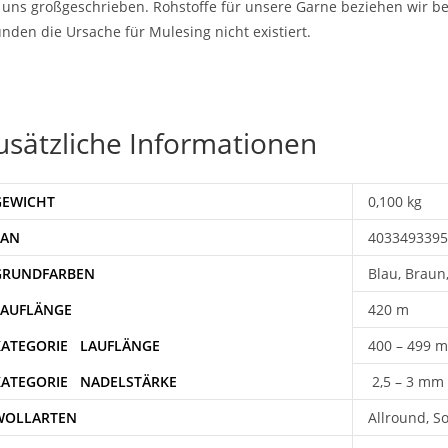
 uns großgeschrieben. Rohstoffe für unsere Garne beziehen wir be
nden die Ursache für Mulesing nicht existiert.
usätzliche Informationen
GEWICHT
0,100 kg
EAN
4033493395
Blau, Braun,
420 m
400 – 499 m
2,5 – 3 mm
WOLLARTEN
Allround, S