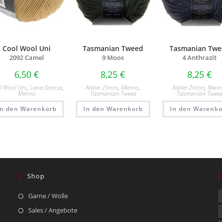
Cool Wool Uni
Tasmanian Tweed
Tasmanian Twe
2092 Camel
9 Moos
4 Anthrazit
6,50
€
8,25
€
8,25
€
l Wool Uni
,
Lana Grossa
,
Atelier Zitron
,
Merino
,
Atelier Zitron
,
Meri
Merino
Tasmanian Tweed
Tasmanian Twee
In den Warenkorb
In den Warenkorb
In den Warenko
Shop
Garne / Wolle
Sales / Angebote