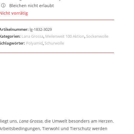
Bleichen nicht erlaubt
Nicht vorrätig
Artikelnummer:
lg-1832-3029
Kategorien:
Lana Grossa
,
Meilenweit 100 Aktion
,
Sockenwolle
Schlagwörter:
Polyamid
,
Schurwolle
liegt uns,
Lana Grossa
, die Umwelt besonders am Herzen.
e Arbeitsbedingungen, Tierwohl und Tierschutz werden