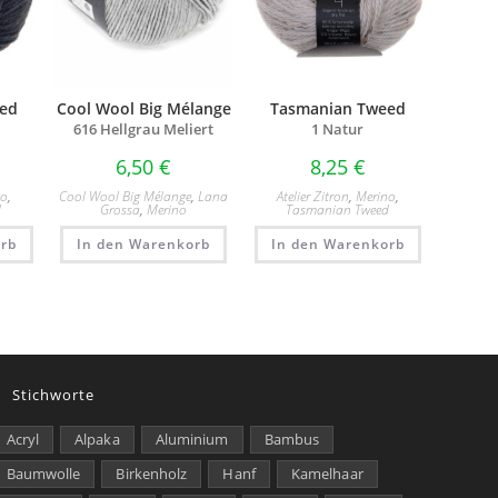
ed
Cool Wool Big Mélange
Tasmanian Tweed
616 Hellgrau Meliert
1 Natur
6,50
€
8,25
€
no
,
Cool Wool Big Mélange
,
Lana
Atelier Zitron
,
Merino
,
d
Grossa
,
Merino
Tasmanian Tweed
rb
In den Warenkorb
In den Warenkorb
Stichworte
Acryl
Alpaka
Aluminium
Bambus
Baumwolle
Birkenholz
Hanf
Kamelhaar