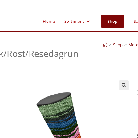
Home
Sortiment
Shop
Sa
>
Shop
>
Meil
k/
Rost/
Resedagrün