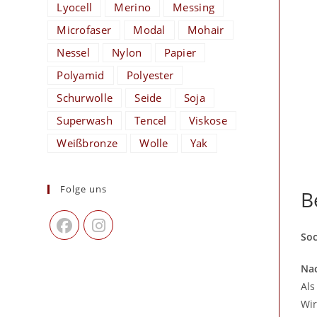
Lyocell
Merino
Messing
Microfaser
Modal
Mohair
Nessel
Nylon
Papier
Polyamid
Polyester
Schurwolle
Seide
Soja
Superwash
Tencel
Viskose
Weißbronze
Wolle
Yak
Folge uns
B
Soc
Nac
Als
Wir