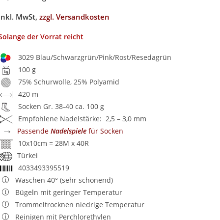
inkl. MwSt,
zzgl. Versandkosten
Solange der Vorrat reicht
3029 Blau/Schwarzgrün/Pink/Rost/Resedagrün
100 g
75% Schurwolle, 25% Polyamid
420 m
Socken Gr. 38-40 ca. 100 g
Empfohlene Nadelstärke: 2,5 – 3,0 mm
→
Passende
Nadelspiele
für Socken
10x10cm = 28M x 40R
Türkei
4033493395519
Waschen 40° (sehr schonend)
Bügeln mit geringer Temperatur
Trommeltrocknen niedrige Temperatur
Reinigen mit Perchlorethylen