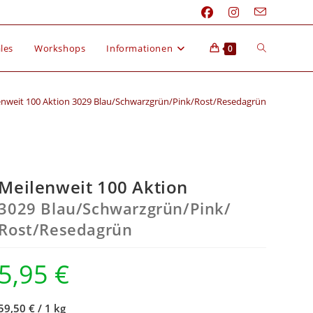
les
Workshops
Informationen
0
enweit 100 Aktion 3029 Blau/Schwarzgrün/Pink/Rost/Resedagrün
Meilenweit 100 Aktion
3029 Blau/
Schwarzgrün/
Pink/
Rost/
Resedagrün
5,95
€
59,50 €
/
1 kg