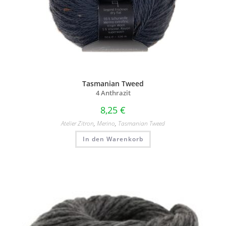
Tasmanian Tweed
4 Anthrazit
8,25
€
Atelier Zitron
,
Merino
,
Tasmanian Tweed
In den Warenkorb