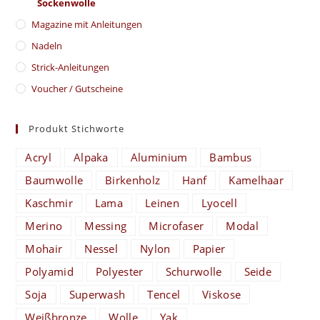
Sockenwolle
Magazine mit Anleitungen
Nadeln
Strick-Anleitungen
Voucher / Gutscheine
Produkt Stichworte
Acryl
Alpaka
Aluminium
Bambus
Baumwolle
Birkenholz
Hanf
Kamelhaar
Kaschmir
Lama
Leinen
Lyocell
Merino
Messing
Microfaser
Modal
Mohair
Nessel
Nylon
Papier
Polyamid
Polyester
Schurwolle
Seide
Soja
Superwash
Tencel
Viskose
Weißbronze
Wolle
Yak