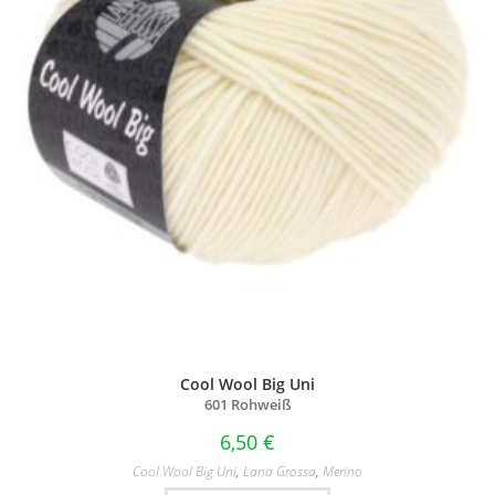
Cool Wool Big Uni
601 Rohweiß
6,50
€
Cool Wool Big Uni
,
Lana Grossa
,
Merino