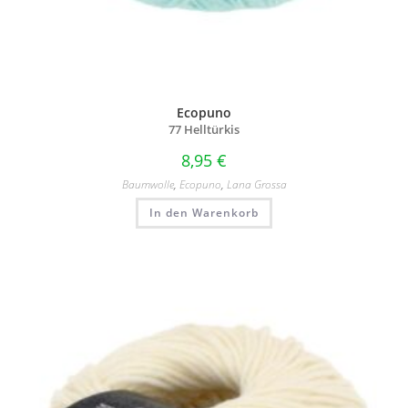
Ecopuno
77 Helltürkis
8,95
€
Baumwolle
,
Ecopuno
,
Lana Grossa
In den Warenkorb