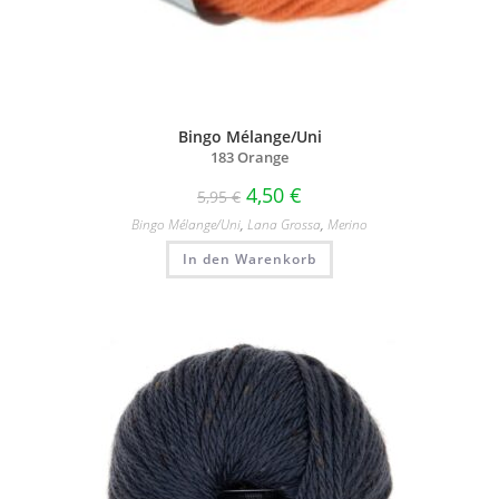
Bingo Mélange/Uni
183 Orange
4,50
€
5,95
€
Bingo Mélange/​Uni
,
Lana Grossa
,
Merino
In den Warenkorb