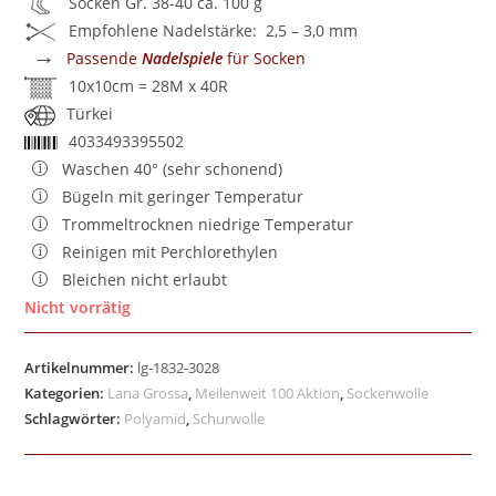
Socken Gr. 38-40 ca. 100 g
Empfohlene Nadelstärke: 2,5 – 3,0 mm
→
Passende
Nadelspiele
für Socken
10x10cm = 28M x 40R
Türkei
4033493395502
Waschen 40° (sehr schonend)
Bügeln mit geringer Temperatur
Trommeltrocknen niedrige Temperatur
Reinigen mit Perchlorethylen
Bleichen nicht erlaubt
Nicht vorrätig
Artikelnummer:
lg-1832-3028
Kategorien:
Lana Grossa
,
Meilenweit 100 Aktion
,
Sockenwolle
Schlagwörter:
Polyamid
,
Schurwolle