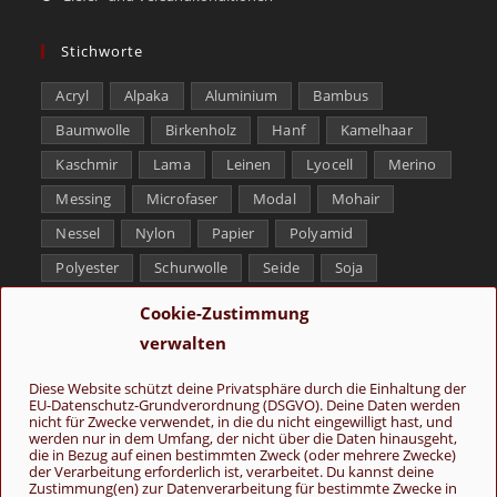
Stichworte
Acryl
Alpaka
Aluminium
Bambus
Baumwolle
Birkenholz
Hanf
Kamelhaar
Kaschmir
Lama
Leinen
Lyocell
Merino
Messing
Microfaser
Modal
Mohair
Nessel
Nylon
Papier
Polyamid
Polyester
Schurwolle
Seide
Soja
Superwash
Tencel
Viskose
Weißbronze
Cookie-Zustimmung
Wolle
Yak
verwalten
Folge uns
Diese Website schützt deine Privatsphäre durch die Einhaltung der
EU-Datenschutz-Grundverordnung (DSGVO). Deine Daten werden
nicht für Zwecke verwendet, in die du nicht eingewilligt hast, und
werden nur in dem Umfang, der nicht über die Daten hinausgeht,
die in Bezug auf einen bestimmten Zweck (oder mehrere Zwecke)
der Verarbeitung erforderlich ist, verarbeitet. Du kannst deine
Zustimmung(en) zur Datenverarbeitung für bestimmte Zwecke in