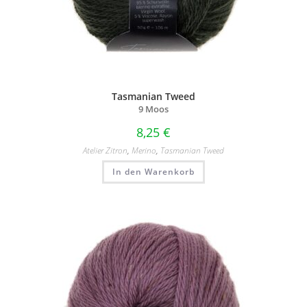
Tasmanian Tweed
9 Moos
8,25
€
Atelier Zitron
,
Merino
,
Tasmanian Tweed
In den Warenkorb