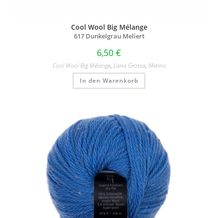
Cool Wool Big Mélange
617 Dunkelgrau Meliert
6,50
€
Cool Wool Big Mélange
,
Lana Grossa
,
Merino
In den Warenkorb