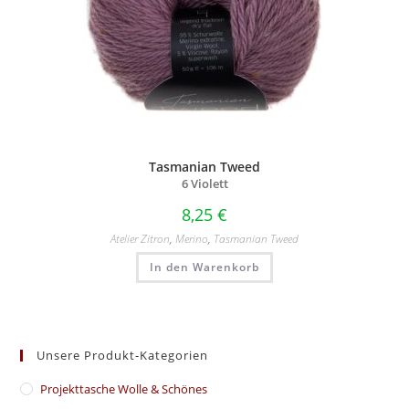
Tasmanian Tweed
6 Violett
8,25
€
Atelier Zitron
,
Merino
,
Tasmanian Tweed
In den Warenkorb
Unsere Produkt-Kategorien
​Projekttasche Wolle & Schönes