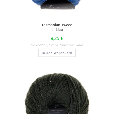
Tasmanian Tweed
11 Blau
8,25
€
Atelier Zitron
,
Merino
,
Tasmanian Tweed
In den Warenkorb