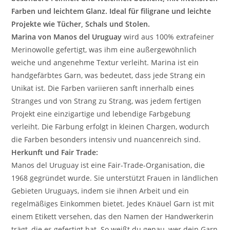
Farben und leichtem Glanz. Ideal für filigrane und leichte
Projekte wie Tücher, Schals und Stolen.
Marina von Manos del Uruguay
wird aus 100% extrafeiner
Merinowolle gefertigt, was ihm eine außergewöhnlich
weiche und angenehme Textur verleiht. Marina ist ein
handgefärbtes Garn, was bedeutet, dass jede Strang ein
Unikat ist. Die Farben variieren sanft innerhalb eines
Stranges und von Strang zu Strang, was jedem fertigen
Projekt eine einzigartige und lebendige Farbgebung
verleiht. Die Färbung erfolgt in kleinen Chargen, wodurch
die Farben besonders intensiv und nuancenreich sind.
Herkunft und Fair Trade:
Manos del Uruguay ist eine Fair-Trade-Organisation, die
1968 gegründet wurde. Sie unterstützt Frauen in ländlichen
Gebieten Uruguays, indem sie ihnen Arbeit und ein
regelmäßiges Einkommen bietet. Jedes Knäuel Garn ist mit
einem Etikett versehen, das den Namen der Handwerkerin
trägt, die es gefertigt hat. So weißt du genau, wer dein Garn