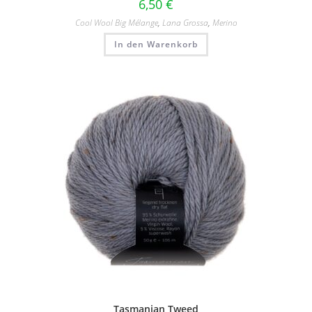
6,50
€
Cool Wool Big Mélange
,
Lana Grossa
,
Merino
In den Warenkorb
Tasmanian Tweed