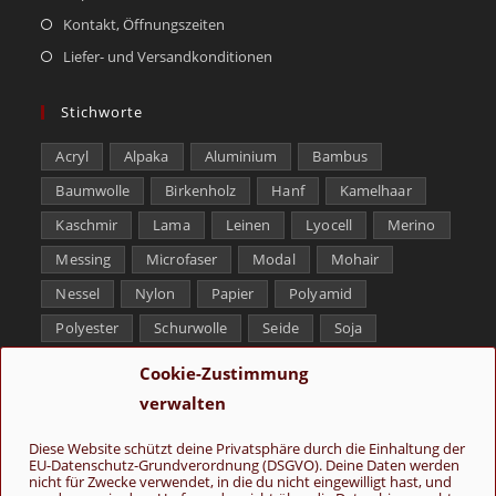
Kontakt, Öffnungszeiten
Liefer- und Versandkonditionen
Stichworte
Acryl
Alpaka
Aluminium
Bambus
Baumwolle
Birkenholz
Hanf
Kamelhaar
Kaschmir
Lama
Leinen
Lyocell
Merino
Messing
Microfaser
Modal
Mohair
Nessel
Nylon
Papier
Polyamid
Polyester
Schurwolle
Seide
Soja
Superwash
Tencel
Viskose
Weißbronze
Cookie-Zustimmung
Wolle
Yak
verwalten
Folge uns
Diese Website schützt deine Privatsphäre durch die Einhaltung der
EU-Datenschutz-Grundverordnung (DSGVO). Deine Daten werden
nicht für Zwecke verwendet, in die du nicht eingewilligt hast, und