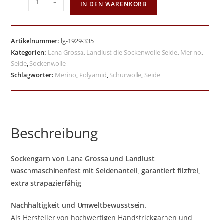
-
+
IN DEN WARENKORB
Artikelnummer:
lg-1929-335
Kategorien:
Lana Grossa
,
Landlust die Sockenwolle Seide
,
Merino
,
Seide
,
Sockenwolle
Schlagwörter:
Merino
,
Polyamid
,
Schurwolle
,
Seide
Beschreibung
Sockengarn von Lana Grossa und Landlust
waschmaschinenfest mit Seidenanteil, garantiert filzfrei,
extra strapazierfähig
Nachhaltigkeit und Umweltbewusstsein.
Als Hersteller von hochwertigen Handstrickgarnen und