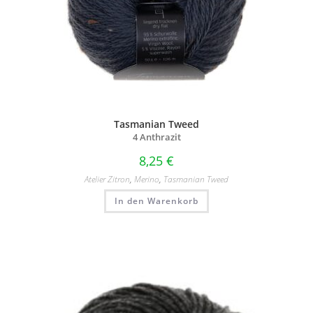
Tasmanian Tweed
4 Anthrazit
8,25
€
Atelier Zitron
,
Merino
,
Tasmanian Tweed
In den Warenkorb