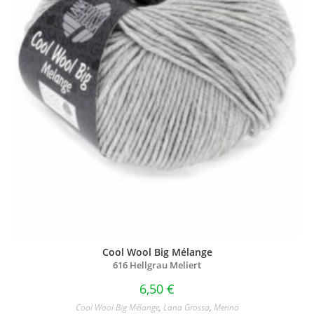
Cool Wool Big Mélange
616 Hellgrau Meliert
6,50
€
Cool Wool Big Mélange
,
Lana Grossa
,
Merino