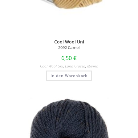
Cool Wool Uni
2092 Camel
6,50
€
Cool Wool Uni
,
Lana Grossa
,
Merino
In den Warenkorb