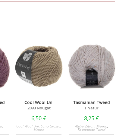
ed
Cool Wool Uni
Tasmanian Tweed
2093 Nougat
1 Natur
6,50
€
8,25
€
no
,
Cool Wool Uni
,
Lana Grossa
,
Atelier Zitron
,
Merino
,
d
Merino
Tasmanian Tweed