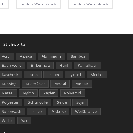
rb
In den Warenkorb
In den Warenkorb
Stichworte
Acryl
Alpaka
Aluminium
Bambus
Baumwolle
Birkenholz
Hanf
Kamelhaar
Kaschmir
Lama
Leinen
Lyocell
Merino
Messing
Microfaser
Modal
Mohair
Nessel
Nylon
Papier
Polyamid
Polyester
Schurwolle
Seide
Soja
Superwash
Tencel
Viskose
Weißbronze
Wolle
Yak