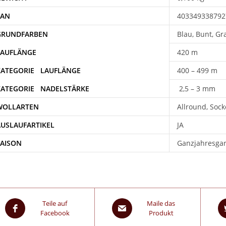
EAN
403349338792
Blau, Bunt, Gra
420 m
400 – 499 m
2,5 – 3 mm
WOLLARTEN
Allround, Soc
AUSLAUFARTIKEL
JA
SAISON
Ganzjahresga
Teile auf
Maile das
Facebook
Produkt