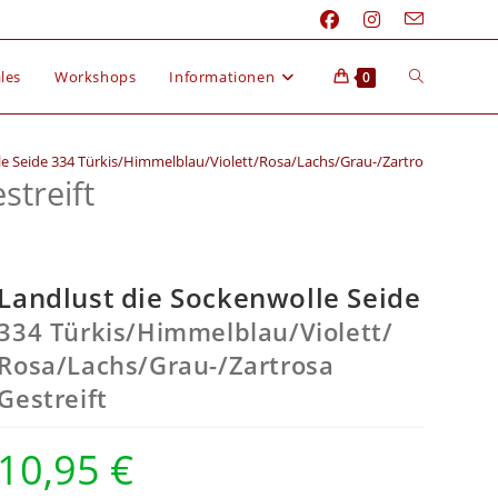
les
Workshops
Informationen
0
e Seide 334 Türkis/Himmelblau/Violett/Rosa/Lachs/Grau-/Zartrosa Gestreift
streift
Landlust die Sockenwolle Seide
334 Türkis/
Himmelblau/
Violett/
Rosa/
Lachs/
Grau-/
Zartrosa
Gestreift
10,95
€