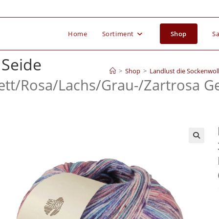
Home
Sortiment
Shop
Sa
 Seide
>
Shop
>
Landlust die Sockenwoll
ett/
Rosa/
Lachs/
Grau-/
Zartrosa Ge