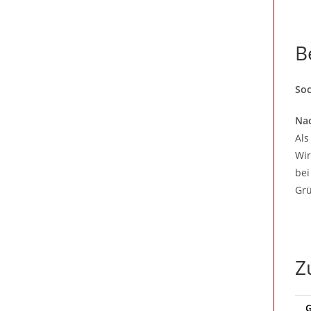
B
Soc
Nac
Als
Wir
bei
Grü
Z