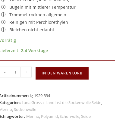
Bügeln mit mittlerer Temperatur
Trommeltrocknen allgemein
Reinigen mit Perchlorethylen
Bleichen nicht erlaubt
Vorrätig
Lieferzeit:
2-4 Werktage
-
+
IN DEN WARENKORB
Artikelnummer:
lg-1929-334
Kategorien:
Lana Grossa
,
Landlust die Sockenwolle Seide
,
Merino
,
Sockenwolle
Schlagwörter:
Merino
,
Polyamid
,
Schurwolle
,
Seide