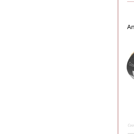
An
Coo