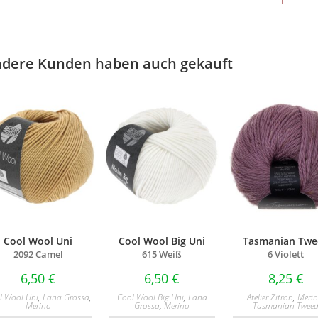
dere Kunden haben auch gekauft
Cool Wool Uni
Cool Wool Big Uni
Tasmanian Twe
2092 Camel
615 Weiß
6 Violett
6,50
€
6,50
€
8,25
€
l Wool Uni
,
Lana Grossa
,
Cool Wool Big Uni
,
Lana
Atelier Zitron
,
Meri
Merino
Grossa
,
Merino
Tasmanian Twee