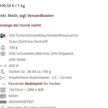
109,50 €
/
1 kg
inkl. MwSt,
zzgl. Versandkosten
Solange der Vorrat reicht
334 Türkis/Himmelblau/Violett/Rosa/Lachs/
Grau-/Zartrosa Gestreift
100 g
55% Schurwolle (Merino), 25% Polyamid,
20% Seide
420 m
Socken Gr. 38-40 ca. 100 g
Empfohlene Nadelstärke: 2,5 – 3,0 mm
→
Passende
Nadelspiele
für Socken
10x10cm = 28M x 40R
Italien
4033493387927
Waschen 40° (sehr schonend)