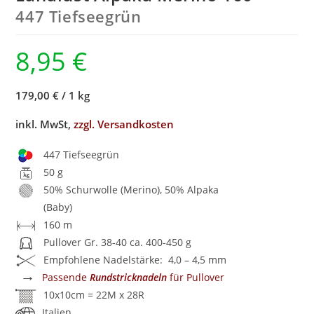
447 Tiefseegrün
8,95
€
179,00 €
/
1 kg
inkl. MwSt,
zzgl. Versandkosten
447 Tiefseegrün
50 g
50% Schurwolle (Merino), 50% Alpaka
(Baby)
160 m
Pullover Gr. 38-40 ca. 400-450 g
Empfohlene Nadelstärke: 4,0 – 4,5 mm
→
Passende
Rundstricknadeln
für Pullover
10x10cm = 22M x 28R
Italien