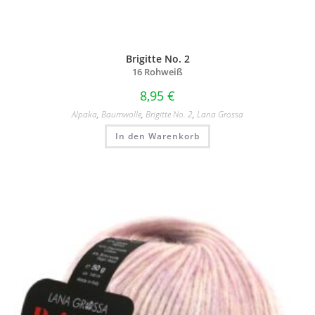
Brigitte No. 2
16 Rohweiß
8,95
€
Alpaka
,
Baumwolle
,
Brigitte No. 2
,
Lana Grossa
In den Warenkorb