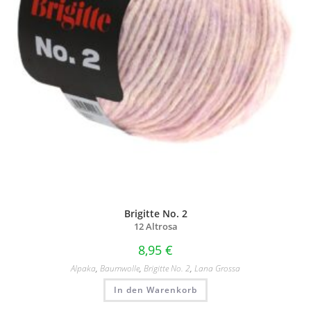
Brigitte No. 2
12 Altrosa
8,95
€
Alpaka
,
Baumwolle
,
Brigitte No. 2
,
Lana Grossa
In den Warenkorb