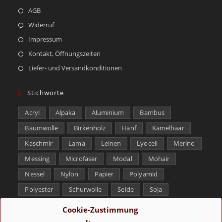
AGB
Widerruf
Impressum
Kontakt, Öffnungszeiten
Liefer- und Versandkonditionen
Stichworte
Acryl
Alpaka
Aluminium
Bambus
Baumwolle
Birkenholz
Hanf
Kamelhaar
Kaschmir
Lama
Leinen
Lyocell
Merino
Messing
Microfaser
Modal
Mohair
Nessel
Nylon
Papier
Polyamid
Polyester
Schurwolle
Seide
Soja
Superwash
Tencel
Viskose
Weißbronze
Cookie-Zustimmung
Wolle
Yak