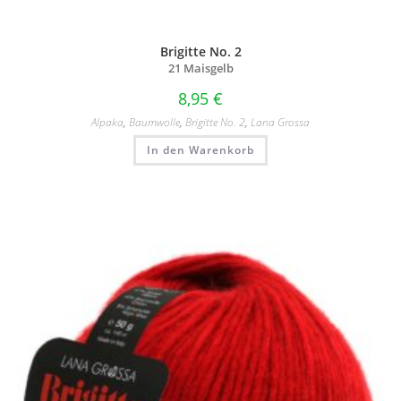
Brigitte No. 2
21 Maisgelb
8,95
€
Alpaka
,
Baumwolle
,
Brigitte No. 2
,
Lana Grossa
In den Warenkorb