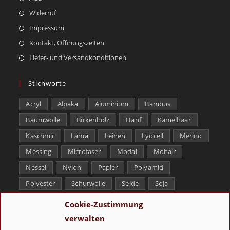
Widerruf
Impressum
Kontakt, Öffnungszeiten
Liefer- und Versandkonditionen
Stichworte
Acryl
Alpaka
Aluminium
Bambus
Baumwolle
Birkenholz
Hanf
Kamelhaar
Kaschmir
Lama
Leinen
Lyocell
Merino
Messing
Microfaser
Modal
Mohair
Nessel
Nylon
Papier
Polyamid
Polyester
Schurwolle
Seide
Soja
Superwash
Tencel
Viskose
Weißbronze
Cookie-Zustimmung
Wolle
Yak
verwalten