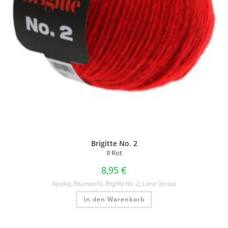
Brigitte No. 2
9 Rot
8,95
€
Alpaka
,
Baumwolle
,
Brigitte No. 2
,
Lana Grossa
In den Warenkorb