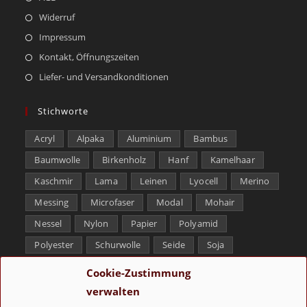
Widerruf
Impressum
Kontakt, Öffnungszeiten
Liefer- und Versandkonditionen
Stichworte
Acryl
Alpaka
Aluminium
Bambus
Baumwolle
Birkenholz
Hanf
Kamelhaar
Kaschmir
Lama
Leinen
Lyocell
Merino
Messing
Microfaser
Modal
Mohair
Nessel
Nylon
Papier
Polyamid
Polyester
Schurwolle
Seide
Soja
Superwash
Tencel
Viskose
Weißbronze
Cookie-Zustimmung
Wolle
Yak
verwalten