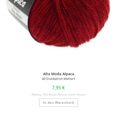
Alta Moda Alpaca
40 Dunkelrot Meliert
7,95
€
Alpaka
,
Alta Moda Alpaca
,
Lana Grossa
In den Warenkorb