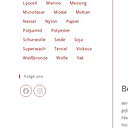
Lyocell
Merino
Messing
Microfaser
Modal
Mohair
Nessel
Nylon
Papier
Polyamid
Polyester
Schurwolle
Seide
Soja
Superwash
Tencel
Viskose
Weißbronze
Wolle
Yak
Folge uns
B
Wir
gef
Fas
hoc