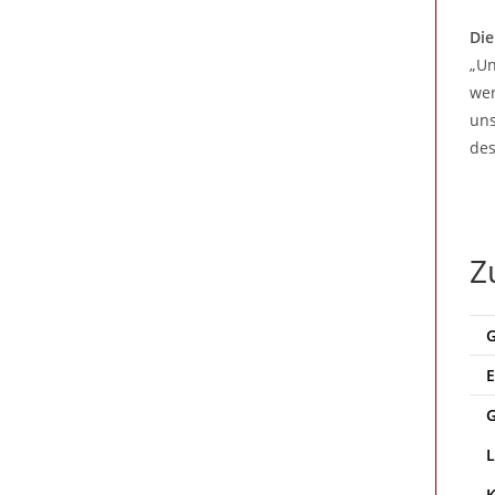
Die
„Un
wer
uns
des
Z