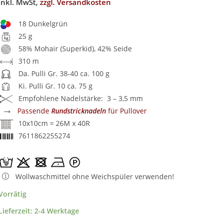
inkl. MwSt,
zzgl. Versandkosten
18 Dunkelgrün
25 g
58% Mohair (Superkid), 42% Seide
310 m
Da. Pulli Gr. 38-40 ca. 100 g
Ki. Pulli Gr. 10 ca. 75 g
Empfohlene Nadelstärke: 3 – 3,5 mm
→
Passende
Rundstricknadeln
für Pullover
10x10cm = 26M x 40R
7611862255274
Wollwaschmittel ohne Weichspüler verwenden!
Vorrätig
Lieferzeit:
2-4 Werktage