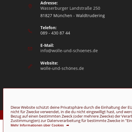
Adresse:
Wasserburger Landstraße 250
81827 München - Waldtrudering
Telefon:
089 - 430 87 44
E-Mail:
info@wolle-und-schoenes.de
Website:
wolle-und-schönes.de
Diese Website schützt deine Privatsphäre durch die Einhaltung de
nicht für Zwecke verwendet, in die du nicht eingewilligt hast, und we
© Copyright 2026 - Wolle & Schönes
Bezug auf einen bestimmten Zweck (oder mehrere Zwecke) der Verarbei
Zustimmung(en) zur Datenverarbeitung für bestimmte Zwecke in "Einst
Mehr Informationen über Cookies ➦