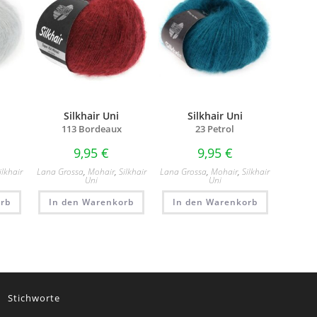
Silkhair Uni
Silkhair Uni
113 Bordeaux
23 Petrol
9,95
€
9,95
€
ilkhair
Lana Grossa
,
Mohair
,
Silkhair
Lana Grossa
,
Mohair
,
Silkhair
Uni
Uni
rb
In den Warenkorb
In den Warenkorb
Stichworte