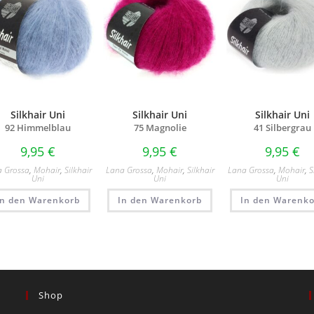
Silkhair Uni
Silkhair Uni
Silkhair Uni
92 Himmelblau
75 Magnolie
41 Silbergrau
9,95
€
9,95
€
9,95
€
a Grossa
,
Mohair
,
Silkhair
Lana Grossa
,
Mohair
,
Silkhair
Lana Grossa
,
Mohair
,
S
Uni
Uni
Uni
In den Warenkorb
In den Warenkorb
In den Warenko
Shop