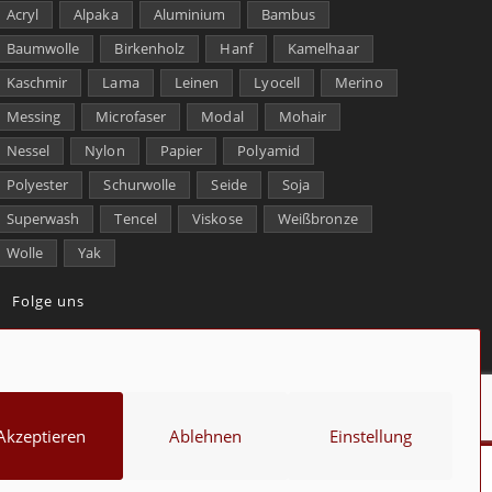
Acryl
Alpaka
Aluminium
Bambus
Baumwolle
Birkenholz
Hanf
Kamelhaar
Kaschmir
Lama
Leinen
Lyocell
Merino
Messing
Microfaser
Modal
Mohair
Nessel
Nylon
Papier
Polyamid
Polyester
Schurwolle
Seide
Soja
Superwash
Tencel
Viskose
Weißbronze
Wolle
Yak
Folge uns
kt
Über uns
Datenschutz
Impressum
Cookie-Richtlinie (EU)
Akzeptieren
Ablehnen
Einstellung