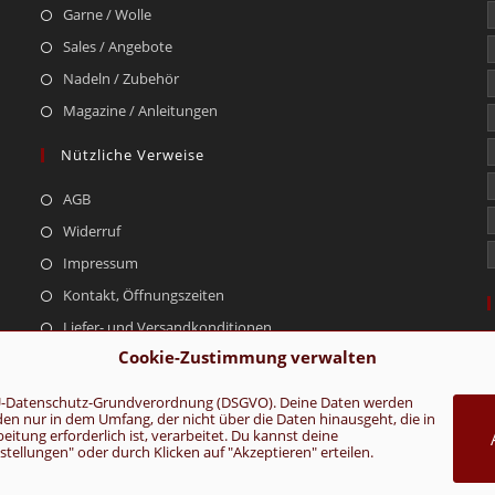
Garne / Wolle
Sales / Angebote
Nadeln / Zubehör
Magazine / Anleitungen
Nützliche Verweise
AGB
Widerruf
Impressum
Kontakt, Öffnungszeiten
Liefer- und Versandkonditionen
Cookie-Zustimmung verwalten
r EU-Datenschutz-Grundverordnung (DSGVO). Deine Daten werden
rden nur in dem Umfang, der nicht über die Daten hinausgeht, die in
AGB
Konta
tung erforderlich ist, verarbeitet. Du kannst deine
ellungen" oder durch Klicken auf "Akzeptieren" erteilen.
VERTRAG WIDERRUFEN