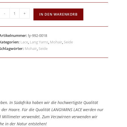
-
+
IN DEN WARENKORB
Artikelnummer:
ly-992-0018
Kategorien:
Lace
,
Lang Yarns
,
Mohair
,
Seide
Schlagwörter:
Mohair
,
Seide
en. In Südafrika haben wir die hochwertigste Qualität
e der Haare. Für die Qualität LANGYARNS LACE werden nur
l Millimeter verwendet. Zum Verzwirnen verwenden wir
he in der Natur entstehen!