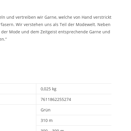
ln und vertreiben wir Garne, welche von Hand verstrickt
fasern. Wir verstehen uns als Teil der Modewelt. Neben
nd der Mode und dem Zeitgeist entsprechende Garne und
en.“
0,025 kg
7611862255274
Grün
310 m
300 – 399 m