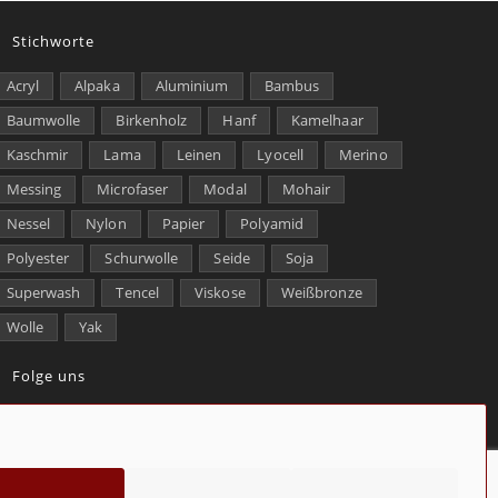
Stichworte
Acryl
Alpaka
Aluminium
Bambus
Baumwolle
Birkenholz
Hanf
Kamelhaar
Kaschmir
Lama
Leinen
Lyocell
Merino
Messing
Microfaser
Modal
Mohair
Nessel
Nylon
Papier
Polyamid
Polyester
Schurwolle
Seide
Soja
Superwash
Tencel
Viskose
Weißbronze
Wolle
Yak
Folge uns