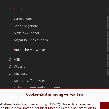
Shop
Garne / Wolle
Sales / Angebote
Nadeln / Zubehör
Magazine / Anleitungen
Nützliche Verweise
AGB
Widerruf
Impressum
Kontakt, Öffnungszeiten
Liefer- und Versandkonditionen
Cookie-Zustimmung verwalten
r EU-Datenschutz-Grundverordnung (DSGVO). Deine Daten werden
rden nur in dem Umfang, der nicht über die Daten hinausgeht, die in