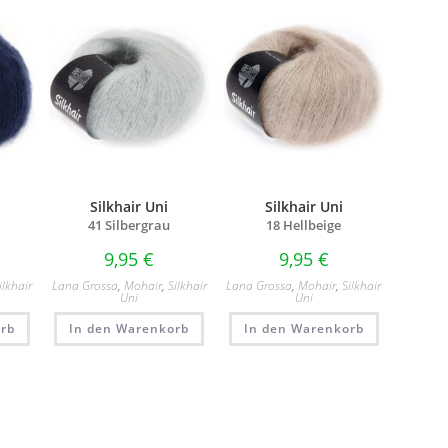
Silkhair Uni
Silkhair Uni
41 Silbergrau
18 Hellbeige
9,95
€
9,95
€
ilkhair
Lana Grossa
,
Mohair
,
Silkhair
Lana Grossa
,
Mohair
,
Silkhair
Uni
Uni
rb
In den Warenkorb
In den Warenkorb