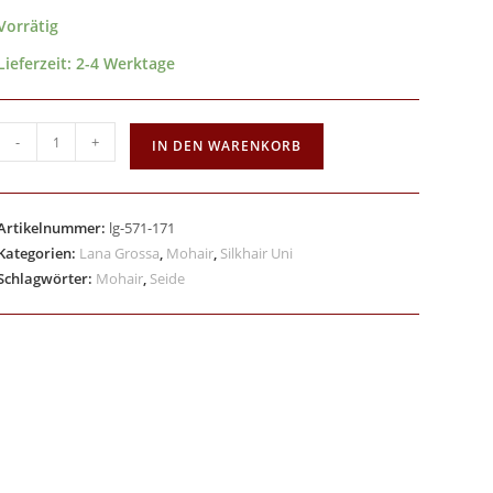
Vorrätig
Lieferzeit:
2-4 Werktage
-
+
IN DEN WARENKORB
Artikelnummer:
lg-571-171
Kategorien:
Lana Grossa
,
Mohair
,
Silkhair Uni
Schlagwörter:
Mohair
,
Seide