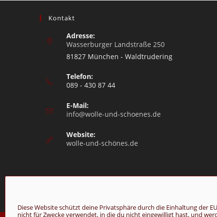
Kontakt
Adresse:
Wasserburger Landstraße 250
81827 München - Waldtrudering
Telefon:
089 - 430 87 44
E-Mail:
info@wolle-und-schoenes.de
Website:
wolle-und-schönes.de
Diese Website schützt deine Privatsphäre durch die Einhaltung de
nicht für Zwecke verwendet, in die du nicht eingewilligt hast, und we