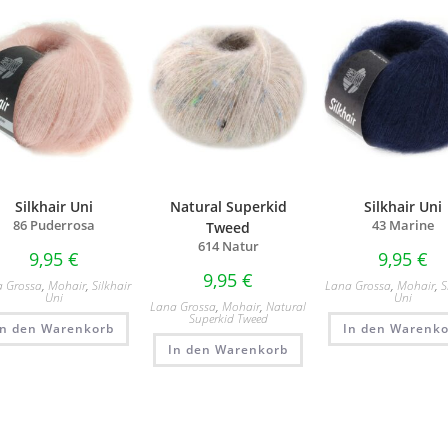
Silkhair Uni
Natural Superkid
Silkhair Uni
86 Puderrosa
43 Marine
Tweed
614 Natur
9,95
€
9,95
€
9,95
€
a Grossa
,
Mohair
,
Silkhair
Lana Grossa
,
Mohair
,
S
Uni
Uni
Lana Grossa
,
Mohair
,
Natural
Superkid Tweed
In den Warenkorb
In den Warenko
In den Warenkorb