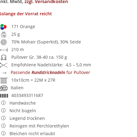
inkl. MwSt,
zzgl. Versandkosten
Solange der Vorrat reicht
171 Orange
25 g
70% Mohair (Superkid), 30% Seide
210 m
Pullover Gr. 38-40 ca. 150 g
Empfohlene Nadelstärke: 4,5 – 5,0 mm
→
Passende
Rundstricknadeln
für Pullover
10x10cm = 22M x 27R
Italien
4033493311687
Handwäsche
Nicht bügeln
Liegend trocknen
Reinigen mit Perchlorethylen
Bleichen nicht erlaubt