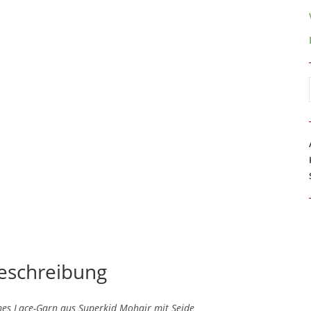
eschreibung
nes Lace-Garn aus Superkid Mohair mit Seide