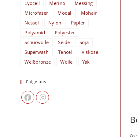
Lyocell
Merino
Messing
Microfaser
Modal
Mohair
Nessel
Nylon
Papier
Polyamid
Polyester
Schurwolle
Seide
Soja
Superwash
Tencel
Viskose
Weißbronze
Wolle
Yak
Folge uns
B
Fei