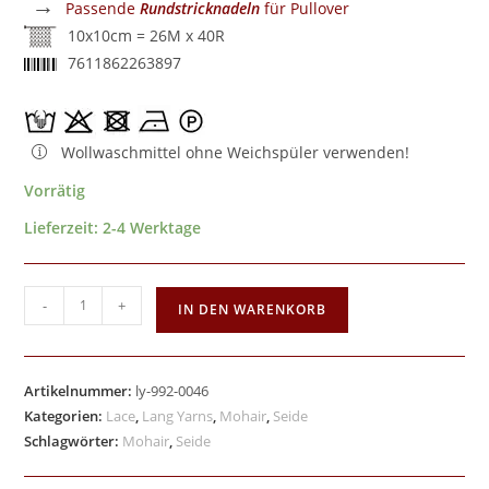
→
Passende
Rundstricknadeln
für Pullover
10x10cm = 26M x 40R
7611862263897
Wollwaschmittel ohne Weichspüler verwenden!
Vorrätig
Lieferzeit:
2-4 Werktage
-
+
IN DEN WARENKORB
Artikelnummer:
ly-992-0046
Kategorien:
Lace
,
Lang Yarns
,
Mohair
,
Seide
Schlagwörter:
Mohair
,
Seide