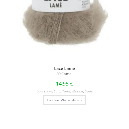
Lace Lamé
39 Camel
14,95
€
Lace Lamé
,
Lang Yarns
,
Mohair
,
Seide
In den Warenkorb