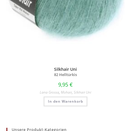
Silkhair Uni
82 Helltürkis
9,95
€
Lana Grossa
,
Mohair
,
Silkhair Uni
In den Warenkorb
Unsere Produkt-Kategorien