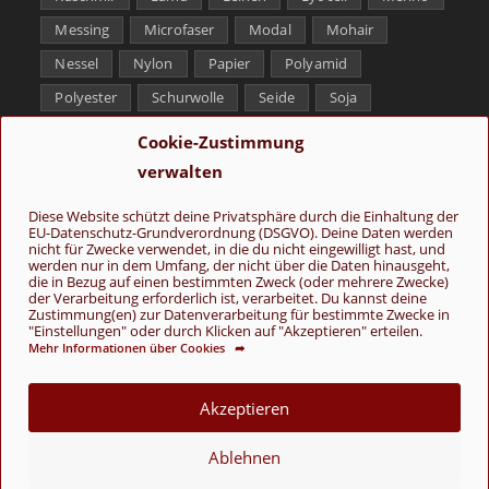
Messing
Microfaser
Modal
Mohair
Nessel
Nylon
Papier
Polyamid
Polyester
Schurwolle
Seide
Soja
Superwash
Tencel
Viskose
Weißbronze
Cookie-Zustimmung
Wolle
Yak
verwalten
Folge uns
Diese Website schützt deine Privatsphäre durch die Einhaltung der
EU-Datenschutz-Grundverordnung (DSGVO). Deine Daten werden
nicht für Zwecke verwendet, in die du nicht eingewilligt hast, und
werden nur in dem Umfang, der nicht über die Daten hinausgeht,
die in Bezug auf einen bestimmten Zweck (oder mehrere Zwecke)
der Verarbeitung erforderlich ist, verarbeitet. Du kannst deine
Zustimmung(en) zur Datenverarbeitung für bestimmte Zwecke in
"Einstellungen" oder durch Klicken auf "Akzeptieren" erteilen.
Mehr Informationen über Cookies ➦
AGB
Kontakt
Über uns
Datenschutz
Impressum
Cookie-Richtlinie (EU)
Akzeptieren
© Copyright 2026 - Wolle & Schönes
Ablehnen
VERTRAG WIDERRUFEN