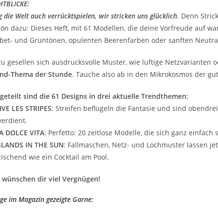
HTBLICKE:
 die Welt auch verrücktspielen, wir stricken uns glücklich
. Denn Stric
ön dazu: Dieses Heft, mit 61 Modellen, die deine Vorfreude auf w
bet- und Grüntönen, opulenten Beerenfarben oder sanften Neutra
u gesellen sich ausdrucksvolle Muster, wie luftige Netzvarianten 
end-Thema der Stunde
. Tauche also ab in den Mikrokosmos der gu
geteilt sind die 61 Designs in drei aktuelle Trendthemen:
IVE LES STRIPES
: Streifen beflügeln die Fantasie und sind obendrei
verdient.
A DOLCE VITA
: Perfetto: 20 zeitlose Modelle, die sich ganz einfach 
SLANDS IN THE SUN
: Fallmaschen, Netz- und Lochmuster lassen jetz
rischend wie ein Cocktail am Pool.
 wünschen dir viel Vergnügen!
ige im Magazin gezeigte Garne: