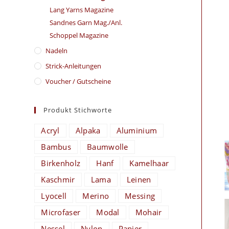
Lang Yarns Magazine
Sandnes Garn Mag./Anl.
Schoppel Magazine
Nadeln
Strick-Anleitungen
Voucher / Gutscheine
Produkt Stichworte
Acryl
Alpaka
Aluminium
Bambus
Baumwolle
Birkenholz
Hanf
Kamelhaar
Kaschmir
Lama
Leinen
Lyocell
Merino
Messing
Microfaser
Modal
Mohair
Nessel
Nylon
Papier