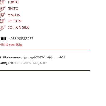
TORTO
FINITO
MAGLIA
BOTTONI
COTTON SILK
4033493385237
Nicht vorrätig
Artikelnummer:
lg-mag-fs2025-filati-journal-69
Kategorie:
Lana Grossa Magazine