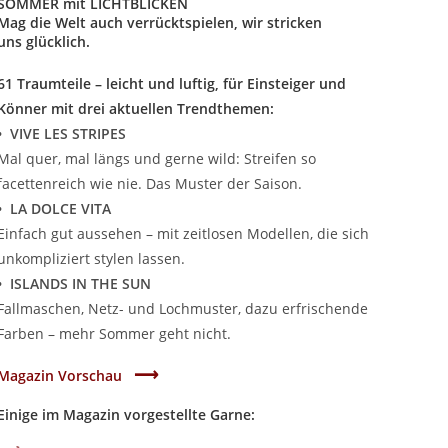
SOMMER mit LICHTBLICKEN
Mag die Welt auch verrücktspielen, wir stricken
uns glücklich.
61 Traumteile – leicht und luftig, für Einsteiger und
Könner mit drei aktuellen Trendthemen:
• VIVE LES STRIPES
Mal quer, mal längs und gerne wild: Streifen so
facettenreich wie nie. Das Muster der Saison.
• LA DOLCE VITA
Einfach gut aussehen – mit zeitlosen Modellen, die sich
unkompliziert stylen lassen.
• ISLANDS IN THE SUN
Fallmaschen, Netz- und Lochmuster, dazu erfrischende
Farben – mehr Sommer geht nicht.
⟶
Magazin Vorschau
Einige im Magazin vorgestellte Garne: