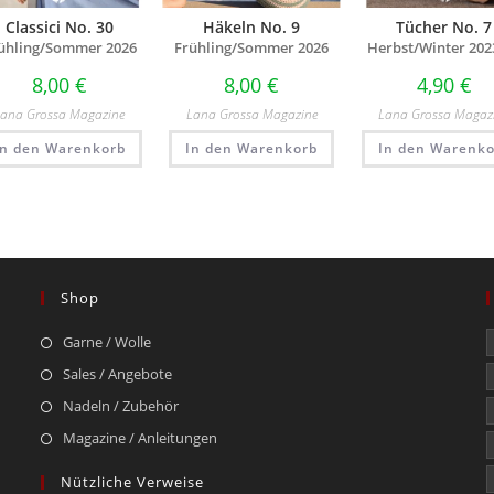
Classici No. 30
Häkeln No. 9
Tücher No. 7
ühling/Sommer 2026
Frühling/Sommer 2026
Herbst/Winter 202
8,00
€
8,00
€
4,90
€
Lana Grossa Magazine
Lana Grossa Magazine
Lana Grossa Magaz
In den Warenkorb
In den Warenkorb
In den Warenko
Shop
Garne / Wolle
Sales / Angebote
Nadeln / Zubehör
Magazine / Anleitungen
Nützliche Verweise