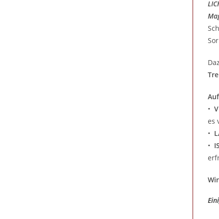
LIC
Mag
Sch
Sor
Daz
Tr
Auf
•
V
es 
•
L
•
I
erf
Wir
Ein