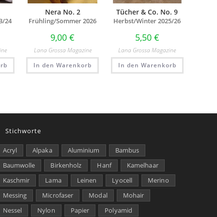
Nera No. 2
Tücher & Co. No. 9
3/24
Frühling/Sommer 2026
Herbst/Winter 2025/26
9,00
€
5,50
€
ine
Lana Grossa Magazine
Lana Grossa Magazine
rb
In den Warenkorb
In den Warenkorb
Stichworte
Acryl
Alpaka
Aluminium
Bambus
Baumwolle
Birkenholz
Hanf
Kamelhaar
Kaschmir
Lama
Leinen
Lyocell
Merino
Messing
Microfaser
Modal
Mohair
Nessel
Nylon
Papier
Polyamid